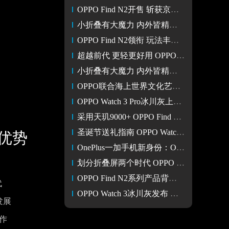
OPPO Find N2开售 斩获京东、天猫安卓手机全价位段销售额冠军
小折叠有大魔力 内外皆精彩 OPPO Find N2 Flip评测
OPPO Find N2领衔 玩法丰富的横向折叠屏推荐
超越前代 更轻更好用 OPPO Find N2体验评测
小折叠有大魔力 内外皆精彩 OPPO Find N2 Flip评测
OPPO联合海上世界文化艺术中心举办科技艺术展
OPPO Watch 3 Pro冰川灰上手 在智能化的道路上一路狂奔！
采用天玑9000+ OPPO Find N2 Flip折叠屏从“常用”到“重用”
圣诞节送礼指南 OPPO Watch 3 Pro冰川灰送给爱滑雪的ta
优势
OnePlus一加手机新身份：OPPO线上品牌 100亿开启【护航计划】
划分折叠屏两个时代 OPPO Find N2系列限时快闪活动火遍四城
OPPO Find N2系列产品背后：做好产品 给用户最好的体验
代
OPPO Watch 3冰川灰发布 售价1999元起
发展
作