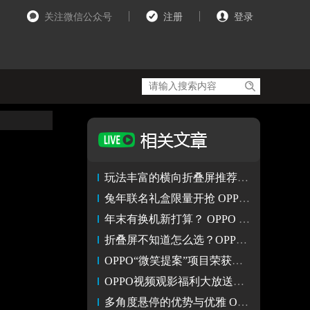
关注微信公众号
注册
登录
玩法丰富的横向折叠屏推荐——OPPO Find N2
兔年联名礼盒限量开抢 OPPO携全家福产品开启“年货节”
年末有换机新打算？ OPPO Reno9春促活动多重福利等你来拿
折叠屏不知道怎么选？OPPO Find N2让折叠屏更常用
OPPO“微笑提案”项目荣获人民企业社会责任“年度案例奖”
OPPO视频观影福利大放送！携手捷成华视网聚打造好莱坞观影季
多角度悬停的优势与优雅 OPPO Find N2影像评测