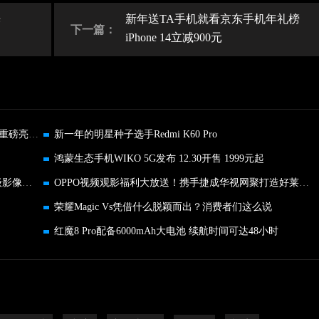
光
新年送TA手机就看京东手机年礼榜
下一篇：
iPhone 14立减900元
重新定义居家智能生活美学,小度智能屏X10第二代重磅亮相!
新一年的明星种子选手Redmi K60 Pro
鸿蒙生态手机WIKO 5G发布 12.30开售 1999元起
红魔8 Pro系列发布，全新外观+全场景生态+旗舰级影像仅3999起
OPPO视频观影福利大放送！携手捷成华视网聚打造好莱坞观影季
荣耀Magic Vs凭借什么脱颖而出？消费者们这么说
红魔8 Pro配备6000mAh大电池 续航时间可达48小时