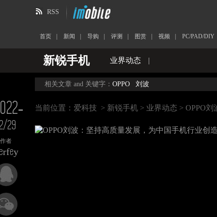
RSS
首页
|
新闻
|
导购
|
评测
|
图赏
|
视频
|
PC/PAD/DIY
新锐手机
业界动态
|
相关文章 and 关键字：
OPPO
刘波
022-
当前位置：
爱科技
>
新锐手机
>
业界动态
> OPP
2/29
作者
erfey