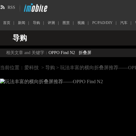
RSS
首页
|
新闻
|
导购
|
评测
|
图赏
|
视频
|
PC/PAD/DIY
|
汽车
|
导购
相关文章 and 关键字：
OPPO Find N2
折叠屏
当前位置：
爱科技
>
导购
> 玩法丰富的横向折叠屏推荐——OPPO 