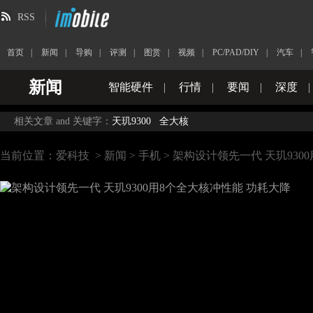
RSS
首页
|
新闻
|
导购
|
评测
|
图赏
|
视频
|
PC/PAD/DIY
|
汽车
|
新闻
智能硬件
|
行情
|
要闻
|
深度
|
相关文章 and 关键字：
天玑9300
全大核
当前位置：
爱科技
>
新闻
>
手机
> 架构设计领先一代 天玑930