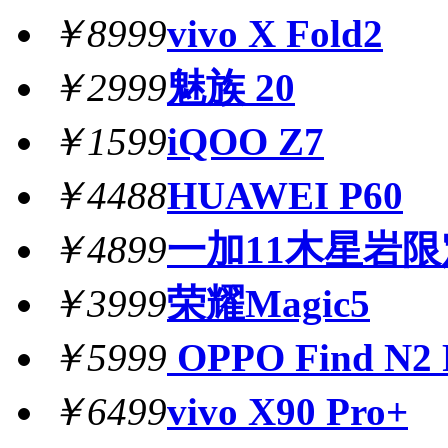
￥8999
vivo X Fold2
￥2999
魅族 20
￥1599
iQOO Z7
￥4488
HUAWEI P60
￥4899
一加11木星岩
￥3999
荣耀Magic5
￥5999
OPPO Find N2 
￥6499
vivo X90 Pro+