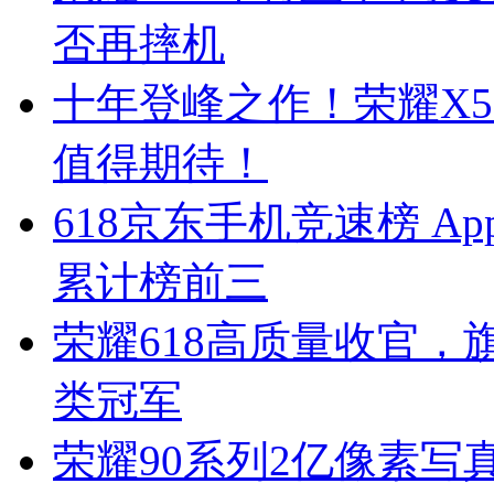
否再摔机
十年登峰之作！荣耀X5
值得期待！
618京东手机竞速榜 A
累计榜前三
荣耀618高质量收官
类冠军
荣耀90系列2亿像素