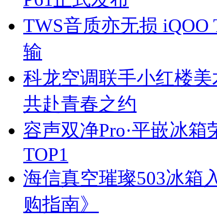
TWS音质亦无损 iQOO TW
输
科龙空调联手小红楼美
共赴青春之约
容声双净Pro·平嵌冰
TOP1
海信真空璀璨503冰箱
购指南》