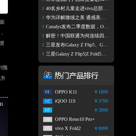
40名乡村儿童走进vivo总部实验室 探索科技奥秘
华为详解微绒之美 通感美学将成未来笔记本设计新趋势
为面
Canalys发布二季度数据，OPPO出货量成为上半年中国市场第一
S，
解密！中国联通为何连续四年参加ChinaJoy？
场景
三星发布Galaxy Z Flip5、Galaxy Z Fold5
三星Galaxy Z Flip5|Z Fold5先行者计划开启
列预
现升
OPPO K11
￥1899
iQOO 11S
￥3799
￥3899
OPPO Reno10 Pro+
vivo X Fold2
￥8999