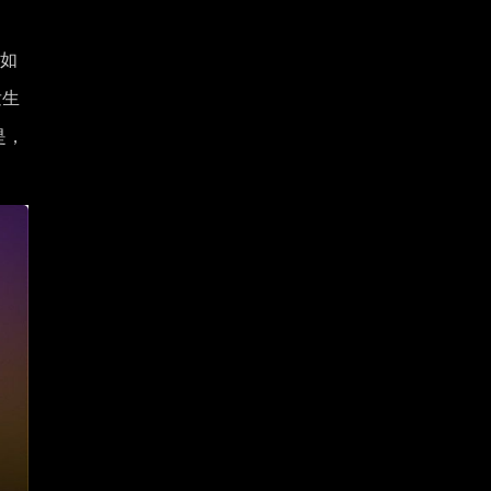
比如
发生
是，