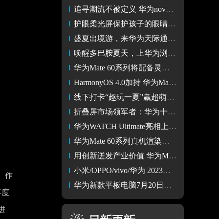
追寻潮流不被定义 华为nova11系列与这些运动“顶流”更搭
护眼柔光屏保护孩子的眼睛 华为MatePad 2023款新品发布
盛夏出境游，来华为天际通领取全球通用流量
唤醒多巴胺夏天，上华为浏览器免费畅读夏日心动书单！
华为Mate 60系列将配备灵动岛 支持3D人脸识别功能
HarmonyOS 4.0加持 华为Mate 60系列9月份和iPhone 14正面交锋
线下打卡“趣玩一夏”赢超萌考拉 华为P60系列带你畅玩夏天
折叠屏市场领军者：华为十项全能独占鳌头
华为WATCH Ultimate亮相上海潜水展，诠释华为智能穿戴新高度
华为Mate 60系列真机渲染图曝光 预计今年秋季正式发布
用创新迸发产业价值 华为MateX3让消费者从技术的跨界应用中获益
小米/OPPO/vivo/华为 2023年下半年各品牌都会发哪些新机型？
。作
华为新款平板电脑7月20日发布 将配备骁龙7 Gen 1芯片
再度
进