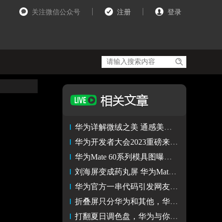
关注微信公众号
注册
登录
华为详解微绒之美 通感美学将成未来笔记本设计新趋势
华为开发者大会2023重磅来袭 鸿蒙生态亮点抢鲜看
华为Mate 60系列模具图曝光 镜头模组面积极大
刘海屏变成药丸屏 华为Mate 60系列正面颜值格外出众
华为官方一串代码引发网友猜测 HarmonyOS 4或将迎新变化
折叠屏只分华为和其他，华为用实力证明了这一点
打翻夏日调色盘，华为与你多巴胺一“夏”