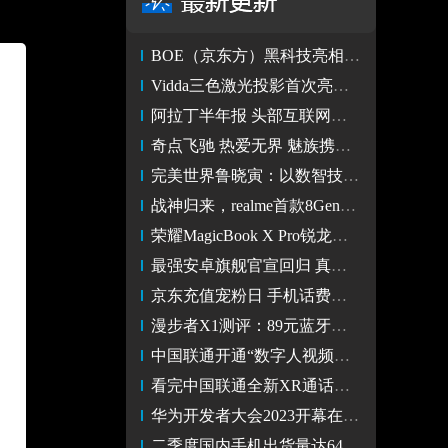
BOE（京东方）黑科技亮相ChinaJoy 携生态伙伴打造极致电竞盛宴
Vidda三色激光投影首次亮相Chinajoy 玩家亲测：大屏电竞神器！
阿拉丁半年报 头部互联网平台加速拆墙小程序成互联互通关键枢纽
奇点飞驰 热爱无界 魅族携手高通亮相 2023 ChinaJoy
完美世界鲁晓寅：以数智技术驱动游戏价值创造与产业重塑
战神归来，realme首款8Gen2旗舰真我GT5提前亮相
荣耀MagicBook X Pro锐龙版官宣ChinaJoy首秀
最强安卓旗舰官宣回归 真我GT5抢先亮相ChinaJoy2023
京东充值宠粉日 手机话费充值立减3元 芒果TV会员年卡低至79元
漫步者X1测评：89元蓝牙耳机暗藏惊喜
中国联通开通“数字人视频彩铃”，带你提前一步进入元宇宙！
看完中国联通全新XR通话，让人忍不住想马上打Call
华为开发者大会2023开幕在即，HarmonyOS将迎来全新升级
二季度国内手机出货量达6430万部 vivo以18%市场份额位列首位