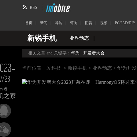
RSS
首页
|
新闻
|
导购
|
评测
|
图赏
|
视频
|
PC/PAD/DIY
新锐手机
业界动态
|
相关文章 and 关键字：
华为
开发者大会
023-
当前位置：
爱科技
>
新锐手机
>
业界动态
> 华为开发
7/28
作者
机之家