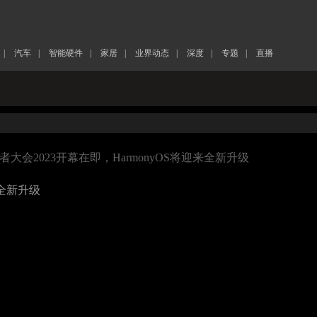
|
汽车
|
智能硬件
|
家居
|
业界动态
|
深度
|
专题
|
直播
者大会2023开幕在即，HarmonyOS将迎来全新升级