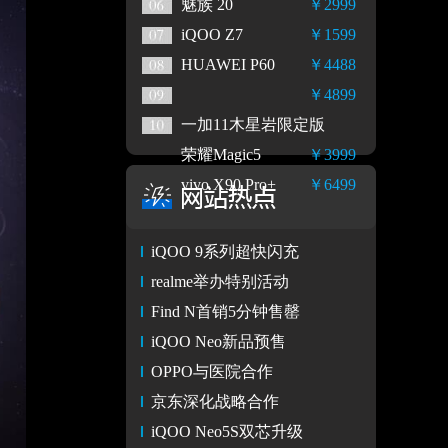
魅族 20
￥2999
iQOO Z7
￥1599
HUAWEI P60
￥4488
￥4899
一加11木星岩限定版
荣耀Magic5
￥3999
vivo X90 Pro+
￥6499
iQOO 9系列超快闪充
realme举办特别活动
Find N首销5分钟售罄
iQOO Neo新品预售
OPPO与医院合作
京东深化战略合作
iQOO Neo5S双芯升级