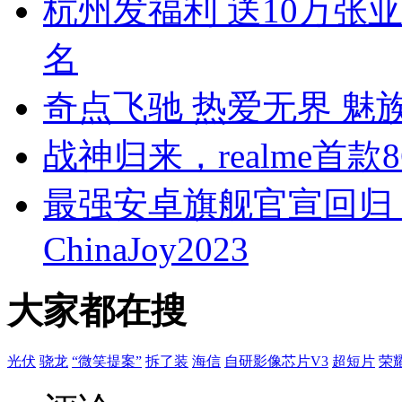
杭州发福利 送10万张
名
奇点飞驰 热爱无界 魅族携手
战神归来，realme首款
最强安卓旗舰官宣回归 
ChinaJoy2023
大家都在搜
光伏
骁龙
“微笑提案”
拆了装
海信
自研影像芯片V3
超短片
荣耀