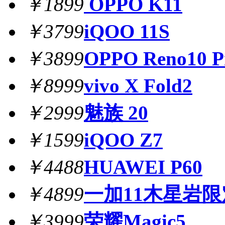
￥1899
OPPO K11
￥3799
iQOO 11S
￥3899
OPPO Reno10 P
￥8999
vivo X Fold2
￥2999
魅族 20
￥1599
iQOO Z7
￥4488
HUAWEI P60
￥4899
一加11木星岩
￥3999
荣耀Magic5