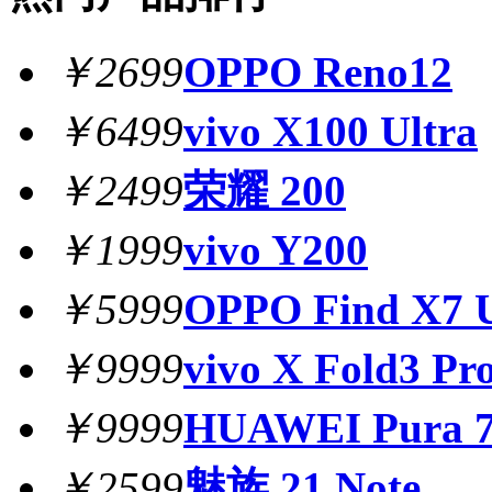
￥2699
OPPO Reno12
￥6499
vivo X100 Ultra
￥2499
荣耀 200
￥1999
vivo Y200
￥5999
OPPO Find X7 U
￥9999
vivo X Fold3 Pr
￥9999
HUAWEI Pura 7
￥2599
魅族 21 Note