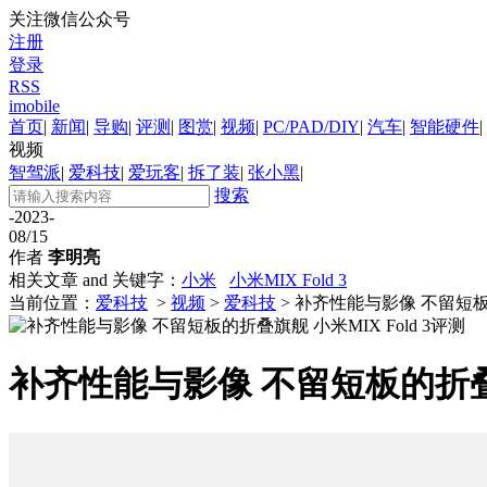
关注微信公众号
注册
登录
RSS
imobile
首页
|
新闻
|
导购
|
评测
|
图赏
|
视频
|
PC/PAD/DIY
|
汽车
|
智能硬件
|
视频
智驾派
|
爱科技
|
爱玩客
|
拆了装
|
张小黑
|
搜索
-2023-
08/15
作者
李明亮
相关文章 and 关键字：
小米
小米MIX Fold 3
当前位置：
爱科技
>
视频
>
爱科技
> 补齐性能与影像 不留短板的
补齐性能与影像 不留短板的折叠旗舰