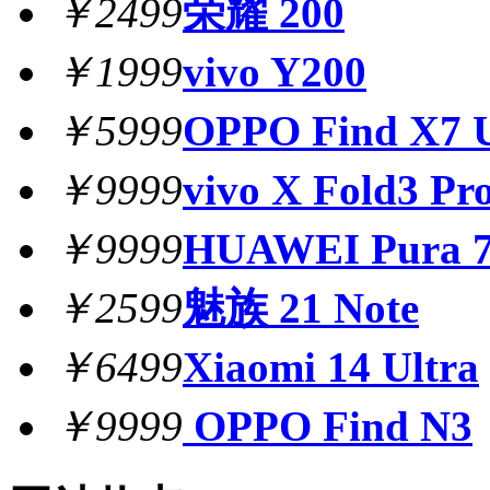
￥2499
荣耀 200
￥1999
vivo Y200
￥5999
OPPO Find X7 U
￥9999
vivo X Fold3 Pr
￥9999
HUAWEI Pura 7
￥2599
魅族 21 Note
￥6499
Xiaomi 14 Ultra
￥9999
OPPO Find N3