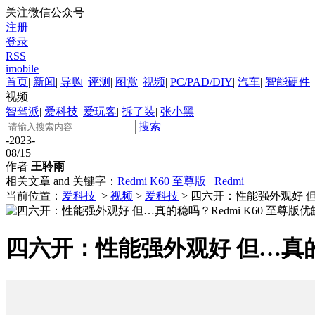
关注微信公众号
注册
登录
RSS
imobile
首页
|
新闻
|
导购
|
评测
|
图赏
|
视频
|
PC/PAD/DIY
|
汽车
|
智能硬件
|
视频
智驾派
|
爱科技
|
爱玩客
|
拆了装
|
张小黑
|
搜索
-2023-
08/15
作者
王聆雨
相关文章 and 关键字：
Redmi K60 至尊版
Redmi
当前位置：
爱科技
>
视频
>
爱科技
> 四六开：性能强外观好 但
四六开：性能强外观好 但…真的稳