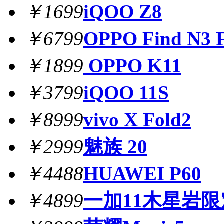
￥1699
iQOO Z8
￥6799
OPPO Find N3 F
￥1899
OPPO K11
￥3799
iQOO 11S
￥8999
vivo X Fold2
￥2999
魅族 20
￥4488
HUAWEI P60
￥4899
一加11木星岩