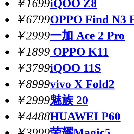
￥1699
iQOO Z8
￥6799
OPPO Find N3 F
￥2999
一加 Ace 2 Pro
￥1899
OPPO K11
￥3799
iQOO 11S
￥8999
vivo X Fold2
￥2999
魅族 20
￥4488
HUAWEI P60
￥3999
荣耀Magic5