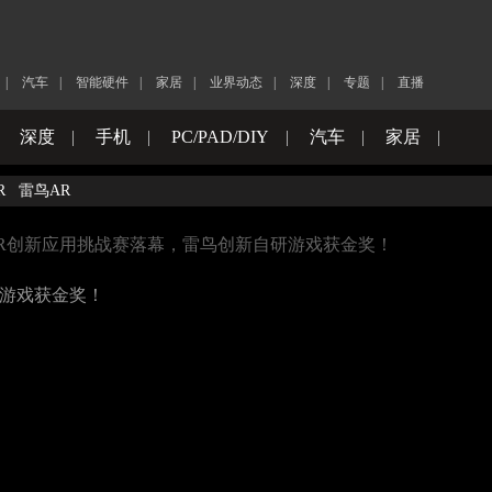
|
汽车
|
智能硬件
|
家居
|
业界动态
|
深度
|
专题
|
直播
|
深度
|
手机
|
PC/PAD/DIY
|
汽车
|
家居
|
R
雷鸟AR
XR创新应用挑战赛落幕，雷鸟创新自研游戏获金奖！