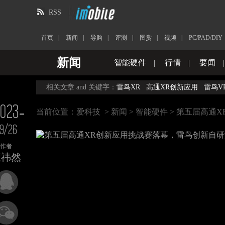
RSS
首页
|
新闻
|
导购
|
评测
|
图赏
|
视频
|
PC/PAD/DIY
新闻
智能硬件
|
行情
|
要闻
相关文章 and 关键字：
雷鸟XR
高通XR创新应用
雷鸟V
023-
当前位置：
爱科技
>
新闻
>
智能硬件
> 第五届高通
9/26
作者
王祎然