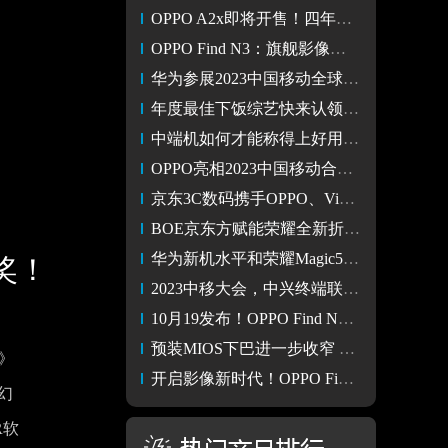
OPPO A2x即将开售！四年耐用大电池+超大内存，长久使用更无忧
OPPO Find N3：旗舰影像不妥协，高动态光照环境下的新标杆
华为参展2023中国移动全球合作伙伴大会 迎来全场景智慧生活
年度最佳下饭综艺快来认领，一同围观千年美馔的复刻
中端机如何才能称得上好用 OPPO A2x给你答案
OPPO亮相2023中国移动合作伙伴大会，以数实共生引领科技未来
京东3C数码携手OPPO、Vidda等品牌 与商家伙伴共创增长未来
BOE京东方赋能荣耀全新折叠旗舰荣耀Magic Vs2及荣耀手表4 Pro
华为新机水平和荣耀Magic5 Pro近似，应为旗舰系列产品
奖！
2023中移大会，中兴终端联合秀出创新科技产品
10月19发布！OPPO Find N3不止独立安全芯片，影像迎来强劲体验
预装MIOS下巴进一步收窄 小米14系列发布会或在10月27日举行
h》
开启影像新时代！OPPO Find N3定档10月19日 变革折叠屏旗舰标准
幻
R软