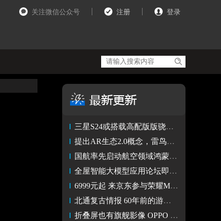
关注微信公众号
注册
登录
三星S24或搭载高配版版骁龙8 Gen3芯片 主频可达3.3GHz
提出AR生态2.0概念，雷鸟创新发布雷鸟X2多场景赋能未来生活
国航率先启动航空领域鸿蒙原生应用开发，与华为合作再升级
全屋智能大模型应用论坛即将发布小度全屋智能新产品
6999元起 来京东参与荣耀Magic Vs2折叠屏手机预售可享12期免息
北通复古情报 60年前的游戏手柄鼻祖有多重
折叠屏也有旗舰影像 OPPO Find N3或搭载索尼双层晶体管像素技术