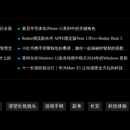
百万爆款再出新作 OPPO A2x亮相移动大会 10月14日全面开售
索尼半导体在iPhone 15系列中的关键角色
Redmi潮流新伙伴 APPE限定版Note 13Pro+/Redmi Buds 5
海信中标老挝万象快速公交BRT项目 打造一带一路智慧交通新标杆
小红书携手荣耀钱包折叠屏，邀你一起揭秘时髦精的搭配神器！
曝小米第四季度将有小米14和MIUI 15推出 有明年才上的新技术
英特尔在Windows 12发布传闻中暗示2024年的Windows 更新
十一长假轻装出行！华为Mate X5 让你感受全方位的科技体验
潜望长焦镜头
游戏手柄
蔚来
长安
科技体验