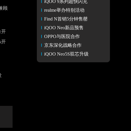
iQOO 9系列超快闪充
时兼顾
realme举办特别活动
Find N首销5分钟售罄
iQOO Neo新品预售
台开
OPPO与医院合作
s开
京东深化战略合作
iQOO Neo5S双芯升级
发