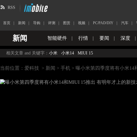
RSS
首页
|
新闻
|
导购
|
评测
|
图赏
|
视频
|
PC/PAD/DIY
|
汽车
|
新闻
智能硬件
|
行情
|
要闻
|
深度
|
相关文章 and 关键字：
小米
小米14
MIUI 15
当前位置：
爱科技
>
新闻
>
手机
> 曝小米第四季度将有小米14和