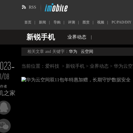
RSS
首页
|
新闻
|
导购
|
评测
|
图赏
|
视频
|
PC/PAD/DIY
新锐手机
业界动态
|
相关文章 and 关键字：
华为
云空间
023-
当前位置：
爱科技
>
新锐手机
>
业界动态
> 华为云
11/08
作者
机之家