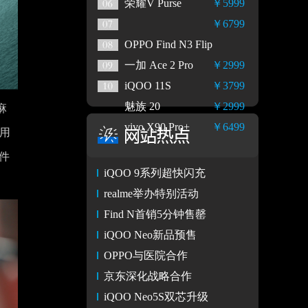
荣耀V Purse
￥5999
￥6799
OPPO Find N3 Flip
一加 Ace 2 Pro
￥2999
iQOO 11S
￥3799
魅族 20
￥2999
麻
vivo X90 Pro+
￥6499
用
件
iQOO 9系列超快闪充
realme举办特别活动
Find N首销5分钟售罄
iQOO Neo新品预售
OPPO与医院合作
京东深化战略合作
iQOO Neo5S双芯升级