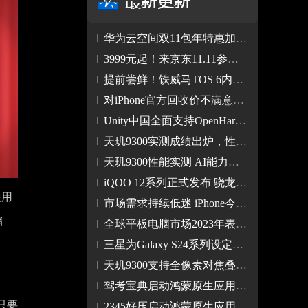
华为云空间双11包年特惠加赠，长期守护数据安全
3999元起！来京东11.11参与iQOO 12系列预售 可享24期免息
提前尝鲜！铁威马TOS 6内测招募中，赢取“遥遥领先”！
对iPhone官方回收价不满意？转转回收让你体验真正的物超所值
Unity中国全面支持OpenHarmony游戏开发，多款游戏率先完成适配
天玑9300实测成绩出炉，性能、能效双杀8G3和A17 Pro
天玑9300性能实测 AI能力有惊喜 超强实力硬刚8Gen3
iQOO 12系列正式发布 骁龙8 Gen3+自研电竞芯片Q1 售价3999起
是用
市场需求持续低迷 iPhone今年出货量降幅高于预期
储
全球平板电脑市场2023年表现稳健 领先厂商面临挑战"
三星为Galaxy S24系列设定3500万部出货目标 比上一代高出10%
天玑9300支持全像素对焦叠加两倍无损变焦，拍得远、准、稳
驾考宝典启动鸿蒙原生应用开发，多端联动带来便捷学车体验
只要
2345好压启动鸿蒙原生应用开发，高效解压神器触手可得