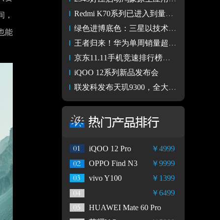
Redmi K70系列已进入到量产阶段 新机有望本月内问世
间，
绿色进博底色：三星以技术创新推动可持续发展
也能
王者归来！华为单周销量超越苹果，转转助力用户抢先用新机
京东11.11手机竞速排行榜：iPhone 15系列霸榜 小米杀出重围
iQOO 12系列新品发布会
联发科发布天玑9300，全大核计算时代来了！
iQOO 12 Pro
￥4999
OPPO Find N3
￥9999
vivo Y100
￥1399
￥6499
HUAWEI Mate 60 Pro