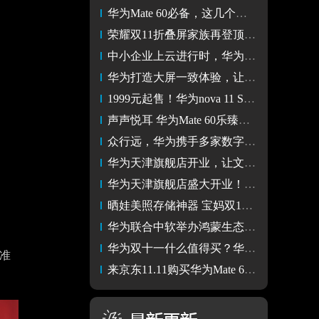
华为Mate 60必备，这几个保护隐私的设置太实用了
荣耀双11折叠屏家族再登顶 高端市场与华为苹果三足鼎立
中小企业上云进行时，华为云双11营销季正式启动
华为打造大屏一致体验，让手机与智慧屏构成全场景新体验
1999元起售！华为nova 11 SE焕新而来
声声悦耳 华为Mate 60乐臻版自带Freebuds 5至臻版享受好音频
众行远，华为携手多家数字教育集团加速培养鸿蒙生态人才
华为天津旗舰店开业，让文保建筑焕新为「城市客厅」
华为天津旗舰店盛大开业！华为手机带来全新智慧体验
晒娃美照存储神器 宝妈双11必入华为家庭存储
华为联合中软举办鸿蒙生态人才培养训练营，深入百校
华为双十一什么值得买？华为家庭存储闭眼冲
机准
来京东11.11购买华为Mate 60 Pro手机 享中国电信通信百元礼包