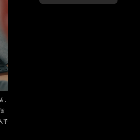
活，
！随
入手