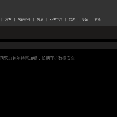
|
汽车
|
智能硬件
|
家居
|
业界动态
|
深度
|
专题
|
直播
空间双11包年特惠加赠，长期守护数据安全