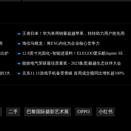
王者归来！华为单周销量超越苹果，转转助力用户抢先用新机
售
海信马晓龙：将ESG内化为企业核心竞争力
鲜出炉
12.8英寸光固化+智能进退料！ELEGOO爱乐酷Jupiter SE木星评测
能效电气荣获最佳质量奖 - 2023集度|极越生态伙伴大会
家庭观影 一步到位！双十一入手海信激光电视L8K的3大理由
京东11.11游戏手机备受青睐 首周成交额同比增长超100%
二手
巴黎国际摄影艺术展
OPPO
小红书