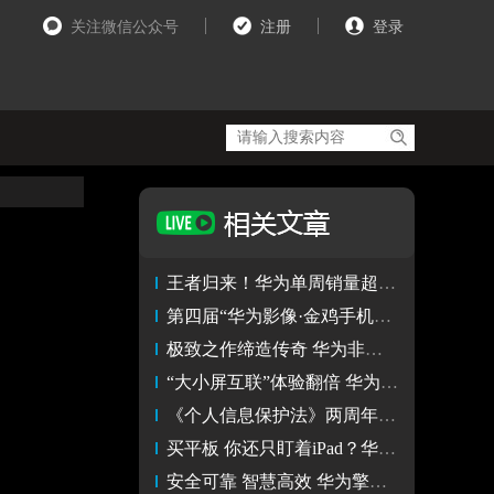
关注微信公众号
注册
登录
王者归来！华为单周销量超越苹果，转转助力用户抢先用新机
第四届“华为影像·金鸡手机电影计划”获奖影片新鲜出炉
极致之作缔造传奇 华为非凡大师系列智慧尊贵新体验
“大小屏互联”体验翻倍 华为Mate 60的最强搭子竟是它？
《个人信息保护法》两周年，华为云空间为数据安全保驾护航
买平板 你还只盯着iPad？华为MatePad家族满足你所有需求
安全可靠 智慧高效 华为擎云 G540使用体验