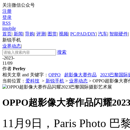
关注微信公众号
注册
登录
RSS
imobile
首页
|
新闻
|
导购
|
评测
|
图赏
|
视频
|
PC/PAD/DIY
|
汽车
|
智能硬件
|
新锐手机
业界动态
|
搜索
-2023-
11/09
作者
Perfey
相关文章 and 关键字：
OPPO
超影像大赛作品
2023巴黎国
当前位置：
爱科技
>
新锐手机
>
业界动态
> OPPO超影像大
OPPO超影像大赛作品闪耀20
11月9日，Paris Pho