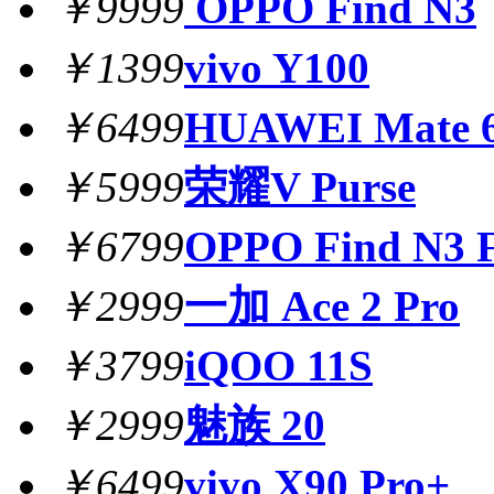
￥9999
OPPO Find N3
￥1399
vivo Y100
￥6499
HUAWEI Mate 6
￥5999
荣耀V Purse
￥6799
OPPO Find N3 F
￥2999
一加 Ace 2 Pro
￥3799
iQOO 11S
￥2999
魅族 20
￥6499
vivo X90 Pro+