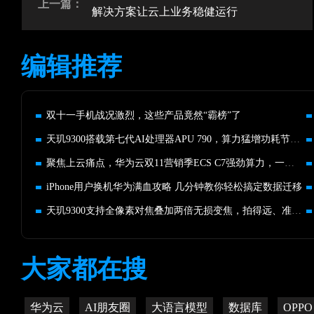
上一篇：
解决方案让云上业务稳健运行
编辑推荐
双十一手机战况激烈，这些产品竟然“霸榜”了
天玑9300搭载第七代AI处理器APU 790，算力猛增功耗节省45%！
聚焦上云痛点，华为云双11营销季ECS C7强劲算力，一触即发！
iPhone用户换机华为满血攻略 几分钟教你轻松搞定数据迁移
天玑9300支持全像素对焦叠加两倍无损变焦，拍得远、准、稳
大家都在搜
华为云
AI朋友圈
大语言模型
数据库
OPPO