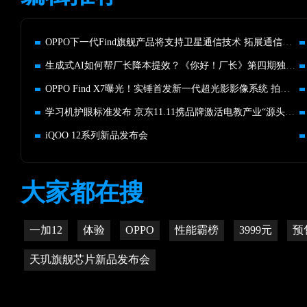
OPPO下一代Find旗舰产品将支持卫星通信技术 拓展通信体验边界
生成式AI如何帮厂长降本提效？《你好！厂长》第四期独家揭秘
OPPO Find X7曝光！实锤首发新一代超光影影像系统 拍照重磅升级
学习机护眼标准发布 京东11.11携品牌激活电教产业“源头活水”
iQOO 12系列新品发布会
大家都在搜
一加12
体验
OPPO
性能霸榜
3999元
预
天玑旗舰芯片新品发布会