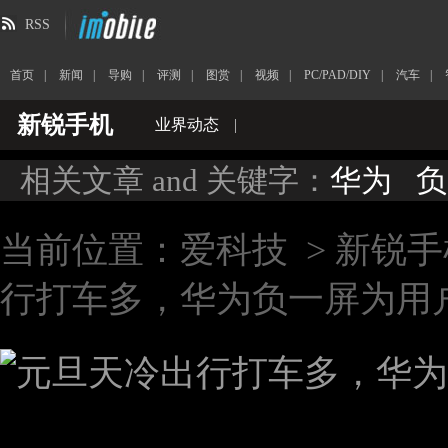
RSS
首页
|
新闻
|
导购
|
评测
|
图赏
|
视频
|
PC/PAD/DIY
|
汽车
|
新锐手机
业界动态
|
相关文章 and 关键字：
华为
负
当前位置：
爱科技
>
新锐手
行打车多，华为负一屏为用