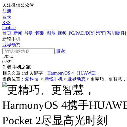
关注微信公众号
注册
登录
RSS
imobile
首页
|
新闻
|
导购
|
评测
|
图赏
|
视频
|
PC/PAD/DIY
|
汽车
|
智能硬件
|
新锐手机
业界动态
|
搜索
-2024-
02/22
作者
手机之家
相关文章 and 关键字：
HarmonyOS 4
HUAWEI
当前位置：
爱科技
>
新锐手机
>
业界动态
> 更精巧、更智慧，Har