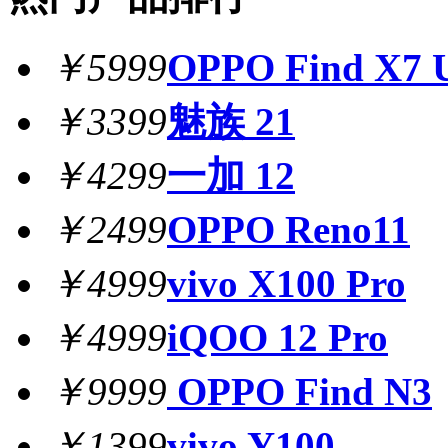
￥5999
OPPO Find X7 U
￥3399
魅族 21
￥4299
一加 12
￥2499
OPPO Reno11
￥4999
vivo X100 Pro
￥4999
iQOO 12 Pro
￥9999
OPPO Find N3
￥1399
vivo Y100