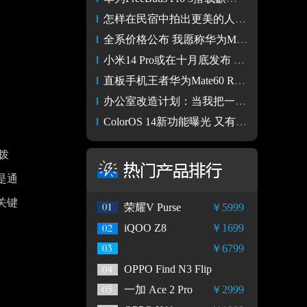
怎样在民宿中拍出更美的人像大片？当然是首选EOS R青春专微
全系价格公布 我愿称华为Mate60 RS 非凡大师是高端手机天花板
小米14 Pro或在十月底发布 将支持f/1.4超大可变光圈
直板手机王者华为Mate60 RS 非凡大师发布，售价11999元起
办公室改造计划：当我把一台98寸手机搬进新办公室
ColorOS 14新功能曝光 又有厂商登岛了？
拨
是通
关键
荣耀V Purse
￥5999
iQOO Z8
￥1699
￥6799
OPPO Find N3 Flip
一加 Ace 2 Pro
￥2999