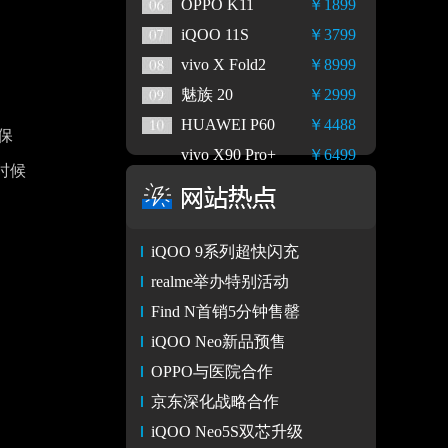
OPPO K11
￥1899
iQOO 11S
￥3799
vivo X Fold2
￥8999
魅族 20
￥2999
HUAWEI P60
￥4488
保
vivo X90 Pro+
￥6499
时候
iQOO 9系列超快闪充
realme举办特别活动
Find N首销5分钟售罄
iQOO Neo新品预售
OPPO与医院合作
京东深化战略合作
iQOO Neo5S双芯升级