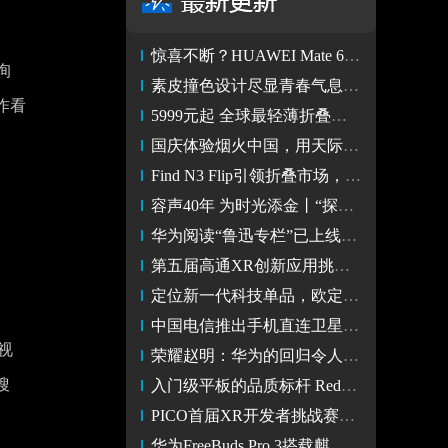
惊喜不断？HUAWEI Mate 60系列桌面下拉即可一键直达宝藏新
询
素皮撞色设计尽显青春气息 Redmi Note 13 Pro+图赏
作看
5999元起 全球最轻薄折叠荣耀V Purse开售 电子钱包风横扫时尚圈
国庆体验烟火中国，用天际通上网流量尽兴用
Find N3 Flip引领折叠市场，OPPO国内小折叠市场占比稳居第一
容声40年 为时光添金丨“探享鲜活人间”美食巡展，惊艳长沙！
华为阅读“鲁迅专栏”已上线，读国内名家作品就上华为阅读
第五届高通XR创新应用挑战赛落幕，雷鸟创新自研游戏获金奖！
定位新一代科技单品，欧定衬衫的差异化“出圈”之路
中国电信推出手机直连卫星业务 助华为Mate60系列开启通话新时代
视
荣耀赵明：华为的回归令人兴奋 荣耀愿与强大对手竞争
搜
入门级平板的品质标杆 Redmi Pad SE使用体验
PICO首届XR开发者挑战赛正式启动 助推行业迈入“VR+MR”新阶段
华为FreeBuds Pro 3搭载麒麟A2芯片，官方售价1499元