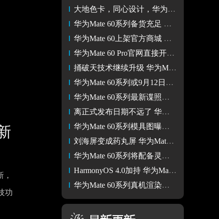
大地色卡，同心设计，华为Mate 60 Pro重塑旗舰美学设计新标准
华为Mate 60系列备货充足 前期没有必要加价入手
华为Mate 60上架官方商城 配备第二代昆仑玻璃支持IP68级防水
华为Mate 60 Pro官网直接开售 6999元支持卫星电话功能
捅破天技术继续升级 华为Mate 60系列或首发卫星电话功能
华为Mate 60系列或9月12日发布 继续与iPhone 15正面较量
华为Mate 60系列最新谍照曝光 背面采用双色设计
离正式发布日期不远了 华为Mate 60系列开发代号曝光
华为Mate 60系列模具图曝光 镜头模组面积极大
新
刘海屏变成药丸屏 华为Mate 60系列正面颜值格外出众
华为Mate 60系列将配备灵动岛 支持3D人脸识别功能
HarmonyOS 4.0加持 华为Mate 60系列9月份和iPhone 14正面交锋
新，
华为Mate 60系列真机渲染图曝光 预计今年秋季正式发布
技功