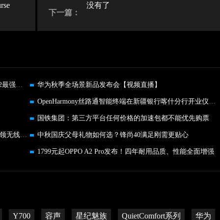
se
没有了
下一篇：
HarmonyOS 4突破生产力交互 华为MatePad Pro 13.2最强生产力
华为秋季全场景新品发布会【视频直播】
OpenHarmony丝路通智能终端在新疆银行喀什分行开业仪式上发布
国铁集团：第三方平台任何价格的加速包都不能优先购票
全新无损音质标准L2HC发布 华为FreeBuds Pro 3引领无线音频革命
中秋国庆父母礼物如何选？锋尚40满足刚需更贴心
1799元起OPPO A2 Pro发布！四年耐用品质、性能全面增强
Y700
容声
星纪魅族
QuietComfort系列
华为