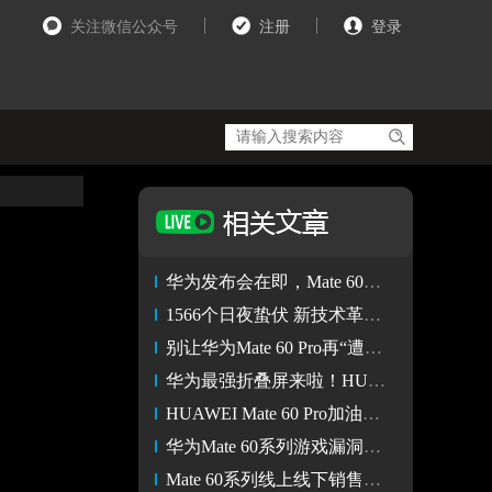
关注微信公众号
注册
登录
华为发布会在即，Mate 60五折机会购终于来了！？
1566个日夜蛰伏 新技术革命开启 华为Mate 60系列涅槃重生
别让华为Mate 60 Pro再“遭罪”了 超可靠玄武结构确实真硬！
华为最强折叠屏来啦！HUAWEI Mate X5即将开启行业新格局
HUAWEI Mate 60 Pro加油缴费无需下车，元服务使用提升近2倍
华为Mate 60系列游戏漏洞逐渐被修复 王者荣耀已开放极高帧率
Mate 60系列线上线下销售火爆 华为已向供应链紧急加单