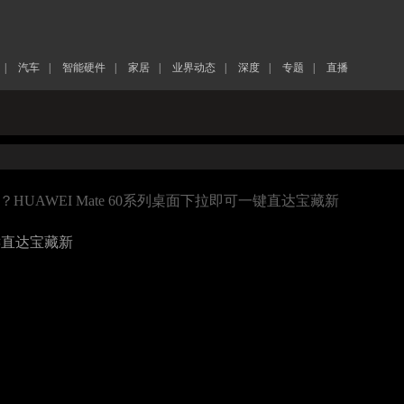
|
汽车
|
智能硬件
|
家居
|
业界动态
|
深度
|
专题
|
直播
？HUAWEI Mate 60系列桌面下拉即可一键直达宝藏新