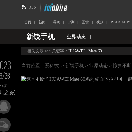
RSS
首页
|
新闻
|
导购
|
评测
|
图赏
|
视频
|
PC/PAD/DIY
新锐手机
业界动态
|
相关文章 and 关键字：
HUAWEI
Mate 60
023-
当前位置：
爱科技
>
新锐手机
>
业界动态
> 惊喜不断
9/26
作者
机之家