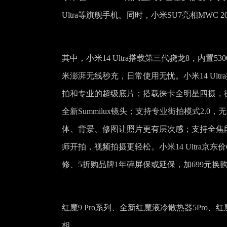
Ultra等旗舰手机。同时，小米SU7亮相MWC
其中，小米14 Ultra搭载第三代骁龙8，内置
米澎湃无线秒充，日常使用无忧。小米14 Ultra
拍和专业的超级底片；搭载徕卡全明星四摄，徕卡
全新Summilux镜头；支持专业街拍模式2.0，无需
体、背景、修图让照片更有层次感；支持全焦段8K视
师开拍，视频拍摄更轻松。小米14 Ultra京东
修、5折购品牌1年碎屏保或延保，加699元换购小
红魔9 Pro系列、全新红魔液冷散热器5Pro、红
相。