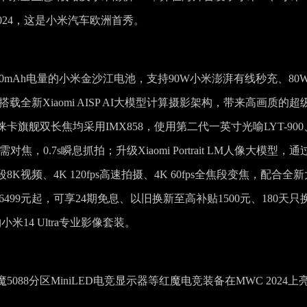
 2024，这是小米汽车欧洲首秀。
5300mAh电量的小米金沙江电池，支持90W小米澎湃有线秒充、80
搭载全新Xiaomi AISP AI大模型计算摄影架构，带来高画质的超
旗舰双长焦均采用IMX858，使用第二代一英寸光喻LYT-900
对焦，0.7s瞬息抓拍；升级Xiaomi Portrait LM人像大模型，通
频、4K 120fps高速拍摄、4K 60fps全焦段变焦，配合全新
价6499元起，可享24期免息、以旧换新至高补贴1500元、180天只
米14 Ultra专业影像套装。
魔5088分区MiniLED电竞显示器等红魔电竞装备在MWC 2024上