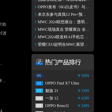
OPPO发布《6G白皮书》与《6G安全白皮书》，展望AI+6G技术飞跃
来京东参与真我12 Pro+预售 赠半年碎屏险、两年电池焕新
MWC 2024联想展台：透明笔记本及柔性屏手机大秀肌肉
图片助
MWC现场直击 荣耀展台 全新荣耀MagicBook Pro16惊呆老外
时进
MWC2024联发科AI手机芯片亮点多多
荣耀CEO赵明在MWC展望AI智能设备的未来
头、
￥5999
年卡，
OPPO Find X7 Ultra
魅族 21
￥3399
一加 12
￥4299
OPPO Reno11
￥2499
4