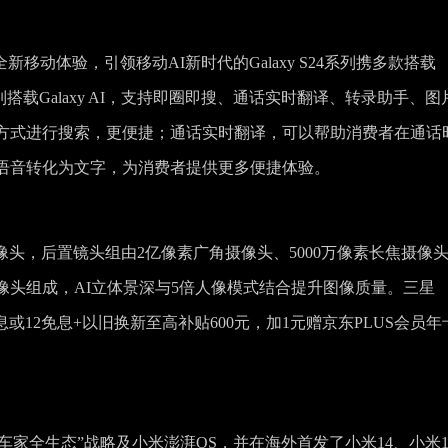
能的全新移动体验，引领移动AI新时代的Galaxy S24系列携多款搭载
S24系列搭载Galaxy AI，支持即圈即搜、通话实时翻译、转录助手、
方式进行搜索，更便捷；通话实时翻译，可以帮助消费者在通话
语音转化为文字，为消费者提供更多便捷体验。
00万像素摄像头，后置镜头组由2亿像素广角摄像头、5000万像素长焦摄像
角摄像头组成，AI立体景深与5倍人像模式结合提升图像质量。三星
享24期免息或12免息+以旧换新至高补贴600元，加1元赠京东PLUS会员
人车家全生态”战略及小米澎湃OS，并在海外首发了小米14、小米1