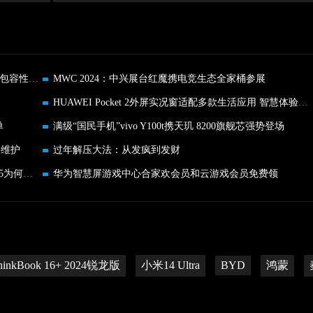
TECNO于MWC2024发布多肤色图像色卡 驱动行业包容性影像技术发展
MWC 2024：中兴展台红魔携电竞生态全家桶参展
HUAWEI Pocket 2外屏实况窗适配多款生活应用 智慧体验入手即得
单
满级“国民手机”vivo Y100t携天玑 8200旗舰芯强势登场
件维护
过年解压大法：从发疯到发财
经历严苛测试方显耐用本色 一探三星Galaxy Z Flip5为何坚固可靠
华为智慧屏游戏中心合家欢会员和云游戏会员免费领
hinkBook 16+ 2024锐龙版
小米14 Ultra
BYD
鸿蒙