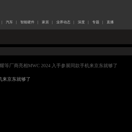
|
汽车
|
智能硬件
|
家居
|
业界动态
|
深度
|
专题
|
直播
荣耀等厂商亮相MWC 2024 入手参展同款手机来京东就够了