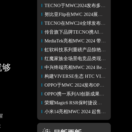
TECNO于MWC2024发布多肤色图像色卡 驱动行业包容性影像技术发展
努比亚Flip在MWC 2024展会上发布 国内上市价格或4000元左右
TECNO在MWC24全球发布POVA 6 Pro 5G，畅享无界游戏娱乐体验
传音旗下品牌TECNO携AI、AR产品及多项创新技术成果亮相MWC2024
MediaTek亮相MWC 2024 带来卫星宽带及生成式AI视频创作等技术
虹软科技系列重磅产品惊艳亮相MWC 2024
红魔家族全场景电竞品类现身MWC 2024，还将有全新电竞品类发布
就够
中兴终端亮相MWC 2024 Better for All全球愿景正式发布
构建VIVERSE生态 HTC VIVE于MWC2024推出企业版VIVE XR精英套装
OPPO于MWC 2024发布OPPO Air Glass 3 面向全球展现AI新探索
OPPO携一系列AI创新成果亮相MWC24，推动AI探索与应用
荣耀Magic6 RSR保时捷设计视频亮相MWC 2024 新机有望3月发布
小米14亮相MWC 2024 起售价约合人民币7700多元
耀
C