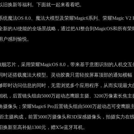
、以旧换新等福利。下面就一起来看看吧。
OS 8.0、魔法大模型及荣耀Magic6系列、荣耀Magic V2 
的AI使能的全场景战略，通过把AI整合到MagicOS和所有荣
用户感到愉悦。
舰芯片，采用荣耀MagicOS 8.0，带来基于意图识别的人机交互
同时还搭载魔法大模型。灵动胶囊只需轻按屏幕顶部的通知横幅
够即时访问信息的同时，无需浏览多个应用程序，从而实现最大
相机，后置镜头组由5000万超动态鹰眼主摄、3200万像素长焦主
摄像头；荣耀Magic6 Pro后置镜头组由5000万超动态可变鹰眼
微距主摄构成，前置5000万摄像头和3D深感摄像头，拍摄实力在
以旧换新至高补贴1300元，赠X5e蓝牙耳机。