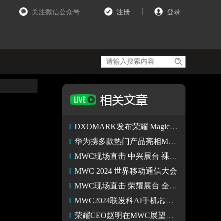
关注微信公众号
注册
登录
DXOMARK发布荣耀 Magic6 Pro屏幕、电池、前置摄像头和音频评分
华为携多款热门产品亮相MWC 华为Mate X5斩获权威媒体奖
MWC现场直击 中兴展台 裸眼3D平板 小折叠 FWA首次亮相
MWC 2024 世界移动通信大会
MWC现场直击 荣耀展台 全新荣耀MagicBook Pro16惊呆老外
MWC2024联发科AI手机芯片亮点多多
荣耀CEO赵明在MWC展望AI智能设备的未来