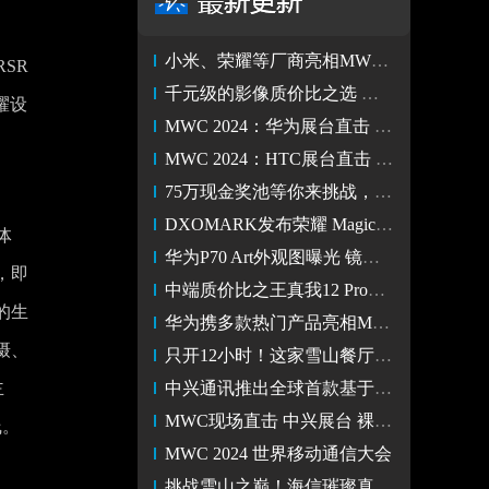
小米、荣耀等厂商亮相MWC 2024 入手参展同款手机来京东就够了
RSR
千元级的影像质价比之选 真我12 Pro+图赏
耀设
MWC 2024：华为展台直击 多款国内热销产品惊艳亮相海外
MWC 2024：HTC展台直击 用创新引领XR行业生态
75万现金奖池等你来挑战，vivo开启蓝河操作系统创新赛
DXOMARK发布荣耀 Magic6 Pro屏幕、电池、前置摄像头和音频评分
体
华为P70 Art外观图曝光 镜头模组极不规则或使用IMX989主摄
，即
中端质价比之王真我12 Pro系列正式发布，售价1499元起
的生
华为携多款热门产品亮相MWC 华为Mate X5斩获权威媒体奖
摄、
只开12小时！这家雪山餐厅揭开海信璀璨真空冰箱的保鲜秘密
主
中兴通讯推出全球首款基于AI技术的AI 5G FWA，引领5G新趋势
MWC现场直击 中兴展台 裸眼3D平板 小折叠 FWA首次亮相
线。
MWC 2024 世界移动通信大会
挑战雪山之巅！海信璀璨真空冰箱展现极致保鲜实力