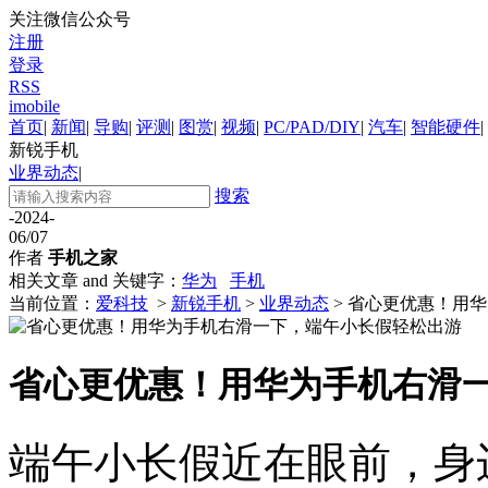
关注微信公众号
注册
登录
RSS
imobile
首页
|
新闻
|
导购
|
评测
|
图赏
|
视频
|
PC/PAD/DIY
|
汽车
|
智能硬件
|
新锐手机
业界动态
|
搜索
-2024-
06/07
作者
手机之家
相关文章 and 关键字：
华为
手机
当前位置：
爱科技
>
新锐手机
>
业界动态
> 省心更优惠！用
省心更优惠！用华为手机右滑
端午小长假近在眼前，身