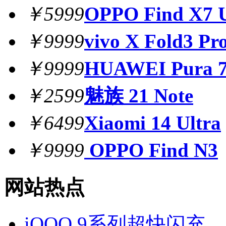
￥5999
OPPO Find X7 U
￥9999
vivo X Fold3 Pr
￥9999
HUAWEI Pura 7
￥2599
魅族 21 Note
￥6499
Xiaomi 14 Ultra
￥9999
OPPO Find N3
网站热点
iQOO 9系列超快闪充