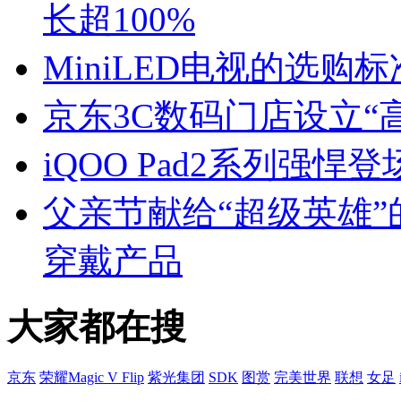
长超100%
MiniLED电视的选
京东3C数码门店设立“
iQOO Pad2系列强悍
父亲节献给“超级英雄”
穿戴产品
大家都在搜
京东
荣耀Magic V Flip
紫光集团
SDK
图赏
完美世界
联想
女足