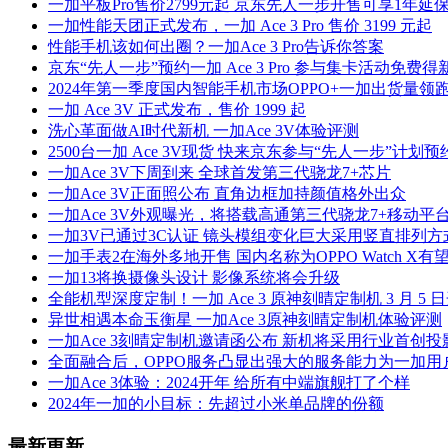
一加平板Pro售价2799元起 京东先人一步开售可享1年延
一加性能天团正式发布，一加 Ace 3 Pro 售价 3199 元起
性能手机该如何出圈？一加Ace 3 Pro告诉你答案
京东“先人一步”预约一加 Ace 3 Pro 参与集卡活动免费得
2024年第一季度国内智能手机市场OPPO+一加出货量领
一加 Ace 3V 正式发布，售价 1999 起
洗心革面做AI时代新机 一加Ace 3V体验评测
2500台一加 Ace 3V现货 快来京东参与“先人一步”计划
一加Ace 3V下周到来 全球首发第三代骁龙7+芯片
一加Ace 3V正面照公布 直角边框加持颜值格外出众
一加Ace 3V外观曝光，将搭载高通第三代骁龙7+移动平
一加3V已通过3C认证 镜头模组变化巨大采用竖直排列方
一加手表2在海外多地开售 国内名称为OPPO Watch X
一加13将换摄像头设计 影像系统将会升级
全能机型深度定制！一加 Ace 3 原神刻晴定制机 3 月 5 
异世相遇本命玉衡星 一加Ace 3原神刻晴定制机体验评测
一加Ace 3刻晴定制机邀请函公布 新机将采用行业首创投
全面融合后，OPPO服务凸显出强大的服务能力为一加用
一加Ace 3体验：2024开年 给所有中端旗舰打了个样
2024年一加的小目标：先超过小米单品牌的份额
最新更新