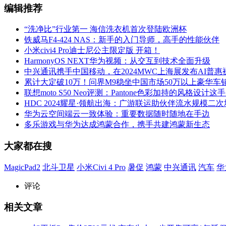
编辑推荐
“洗净比”行业第一 海信洗衣机首次登陆欧洲杯
铁威马F4-424 NAS：新手的入门导师，高手的性能伙伴
小米civi4 Pro迪士尼公主限定版 开箱！
HarmonyOS NEXT华为视频：从交互到技术全面升级
中兴通讯携手中国移动，在2024MWC上海展发布AI普惠
累计大定破10万！问界M9稳坐中国市场50万以上豪华车销
联想moto S50 Neo评测：Pantone色彩加持的风格设计
HDC 2024耀星·领航出海：广游联运助伙伴流水规模二
华为云空间端云一致体验：重要数据随时随地在手边
多乐游戏与华为达成鸿蒙合作，携手共建鸿蒙新生态
大家都在搜
MagicPad2
北斗卫星
小米Civi 4 Pro
暑促
鸿蒙
中兴通讯
汽车
华
评论
相关文章