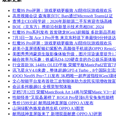
红魔9S Pro评测：游戏更稳更极致 AI陪你玩游戏很欢乐
高质视频会议 森海塞尔TC Bars通过Microsoft Teams认证
查博士CEO段学超：2026年新能源二手车将迎市场高峰
BOE（京东方）携前沿创新显示技术亮相DIC 2024
红魔9S Pro系列发布 首发骁龙8Gen3超频版 多款新品亮相
7月3日一加 Ace 3 Pro开售 来京东秒送下单最快9分钟送达
红魔9S Pro评测：游戏更稳更极致 AI陪你玩游戏很欢乐
超美小直屏搭配银幻紫配色 高颜值手机就选OPPO Reno12 
美图秀秀鸿蒙原生版影像体验升级，图片渲染速度提升1.
融合效率与乐趣：铁威马D4-320硬盘盒的办公娱乐新体
行业首款3K 144Hz OLED平板 荣耀平板MagicPad2官宣
讯飞星火V4.0来袭，整体超越GPT-4 Turbo，8个国际主
iQOO Neo9S Pro+7.11发布 3K档唯一超声波指纹8Gen3新
文心智能平台发布首批三农智能体助力农民实现增收致富
命运多舛极越01 全视觉智驾体验
定档7月12日 荣耀MagicBook Art 14将与荣耀Magic V3
性能怪兽”又双叒屠榜了 ROG8 Pro登顶6月安兔兔性能榜
售价1599元起 耐用战神直屏版 OPPO A3发布
山涧绿配色焕发盎然生机 OPPO A3图赏
耐用战神直屏版来了 新增双面耐磨 OPPO A3评测