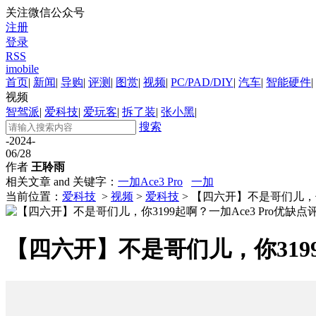
关注微信公众号
注册
登录
RSS
imobile
首页
|
新闻
|
导购
|
评测
|
图赏
|
视频
|
PC/PAD/DIY
|
汽车
|
智能硬件
|
视频
智驾派
|
爱科技
|
爱玩客
|
拆了装
|
张小黑
|
搜索
-2024-
06/28
作者
王聆雨
相关文章 and 关键字：
一加Ace3 Pro
一加
当前位置：
爱科技
>
视频
>
爱科技
> 【四六开】不是哥们儿，你3
【四六开】不是哥们儿，你3199