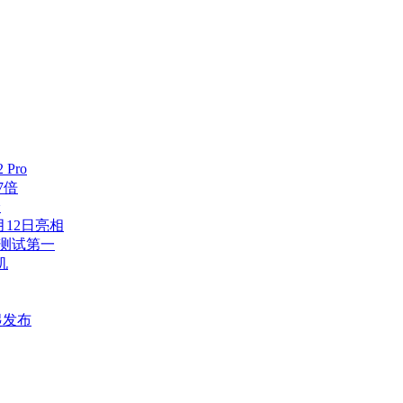
Pro
7倍
验
7月12日亮相
流测试第一
机
一起发布