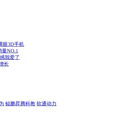
裸眼3D手机
量NO.1
这手感我爱了
次增长
为
鲲鹏昇腾科教
软通动力