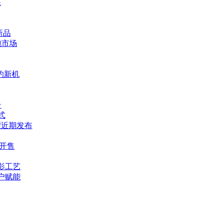
保
新品
跑市场
预约新机
台
式
有望近期发布
日开售
影工艺
户赋能