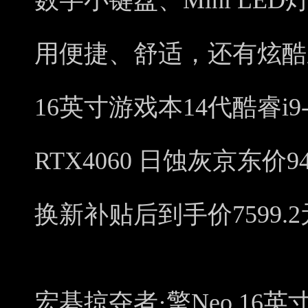
数字小键盘、Mini L
用便捷、舒适，还有炫酷颜
16英寸游戏本14代酷睿i9-14
RTX4060 日蚀灰京东
换新补贴后到手价7599.
宏碁掠夺者·擎Neo 16