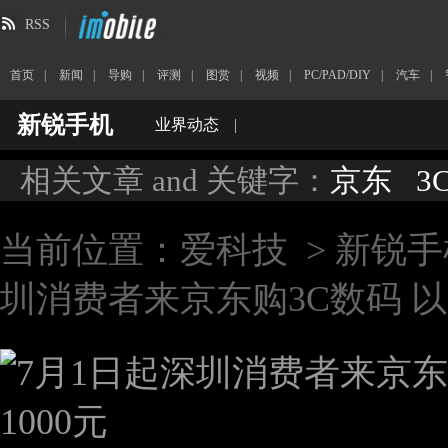
RSS
首页
|
新闻
|
导购
|
评测
|
图赏
|
视频
|
PC/PAD/DIY
|
汽车
|
新锐手机
业界动态
|
相关文章 and 关键字：
京东
3
当前位置：
爱科技
>
新锐手
圳消费者来京东购3C数码 以