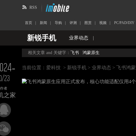
RSS
首页
|
新闻
|
导购
|
评测
|
图赏
|
视频
|
PC/PAD/DIY
新锐手机
业界动态
|
相关文章 and 关键字：
飞书
鸿蒙原生
024-
当前位置：
爱科技
>
新锐手机
>
业界动态
> 飞书鸿
0/23
作者
机之家