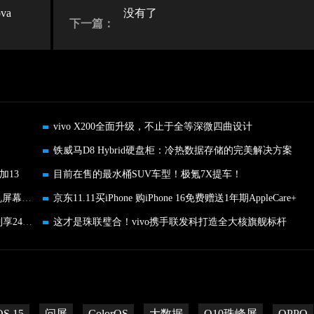
va
没有了
下一篇：
vivo X200全面升级，不止于全等深微四曲设计
铁威马D8 Hybrid硬盘柜：冷热数据存储的完美解决方案
加13
目前在售的最水桶SUV车型！极氪7X提车！
BOE 携手 iQOO 13，2K Q10 珠峰屏打造 2024 手机屏幕新巅峰
京东11.11买iPhone 购iPhone 16免费赠送1年期AppleCare+
4299元起！京东11.11“先人一步”入手vivo X200系列享24期免息
这才是珠联璧合！vivo携手联发科打造全大核旗舰标杆
OS 15
问屏
ColorOS
大数据
Q10珠峰屏
OPPO