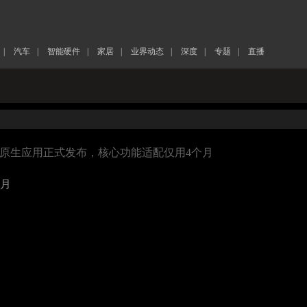
|
汽车
|
智能硬件
|
家居
|
业界动态
|
深度
|
专题
|
直播
蒙原生应用正式发布，核心功能适配仅用4个月