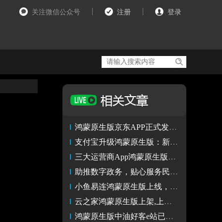
关注微信公众号
注册
登录
鸿蒙原生版京东APP正式发布：让购物更智能、便捷、个性化
支付宝升级鸿蒙原生版：新增“碰一下”支付、百万级小程序服务
三大运营商App鸿蒙原生版已上架，可用小艺语音查账单查流量
助推数字政务，贴心服务民生，鸿蒙原生版湘易办、爱山东已上架
小鱼易连鸿蒙原生版上线，助力政企高效视频会议
云之家鸿蒙原生版上架,上万家中大型企业全场景协同办公体验升级
鸿蒙原生版中油好客e站已上架，持续探索智慧、便捷体验