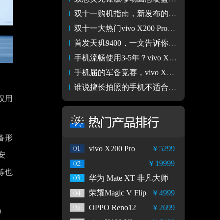
双十一购机指南，新发布的vivo X200系列值得入手
双十一大热门vivo X200 Pro有现货！入手好时机
首发天玑9400，一文告诉你vivo X200系列如何选
手机流畅使用3-5年？vivo X200系列的性能可以保证
手机届的军备竞赛，vivo X200系列靠着拍照杀出重围
谁说擅长拍照的手机不适合打游戏，vivo X200 Pro可要打脸了
仅用
备形
vivo X200 Pro
￥5299
安
￥19999
等也
华为 Mate XT 非凡大师
荣耀Magic V Flip
￥4999
OPPO Reno12
￥2699
0