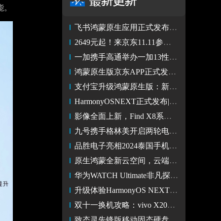
能。
飞书鸿蒙原生应用正式发布，核心功能适配仅用4个月
2649元起！来京东11.11参与华为nova 13系列预售享6期免息
一加携手高通举办一加13性能解读特别活动 首发多项性能黑科技
鸿蒙原生版京东APP正式发布：让购物更智能、便捷、个性化
支付宝升级鸿蒙原生版：新增“碰一下”支付、百万级小程序服务
HarmonyOSNEXT正式发布|小艺升级为系统级智能体 更专业便捷贴心
影像全面上新，Find X8系列将不止搭载双潜望
九号携手格林美开启两轮电动车锂电池回收项目 助力行业回收规范
品胜电子亮相2024泰国手机博览会，国民3C闪耀国际舞台
原生鸿蒙全新云空间，云端数据体验如本地丝滑
华为WATCH Ultimate非凡探索焕新推出“绿野传奇”，售价7999元
升级体验HarmonyOS NEXT，首批100万用户专属权益等你领取
双十一换机攻略：vivo X200系列满足你的全部功能需求
致态灵先锋版移动固态硬盘 20Gbps稳定传输 丰富生态 兼容极佳