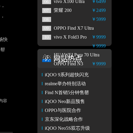
vivo X100 Ultra
￥6499
具，
荣耀 200
￥2499
门，
￥5999
OPPO Find X7 Ultra
vivo X Fold3 Pro
￥9999
畅快
￥9999
。帮
HUAWEI Pura 70 Ultra
OPPO Find N3
￥9999
iQOO 9系列超快闪充
realme举办特别活动
Find N首销5分钟售罄
内容
iQOO Neo新品预售
OPPO与医院合作
京东深化战略合作
iQOO Neo5S双芯升级