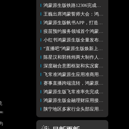
鸿蒙原生版铁路12306完成全量版本开发，全方位提升应用安全性
王巍出席鸿蒙誓师大会：鸿蒙原生版微博、新浪新闻实现体验革新
鸿蒙原生版帆书APP，打造沉浸式智能听书体验
疫苗预约服务领域首个鸿蒙原生应用“约苗”上架
小红书鸿蒙原生版全量发布，创作体验大升级、流畅安全更好用
“直播吧”鸿蒙原生版焕新上线：秒开应用，赛事直播不再等
陈星汉和郭炜炜两大制作人首次同台，鸿蒙原生游戏“后发先至”
深度融合意图框架和实况窗 近80款鸿蒙原生版出行导航应用已上架
飞常准鸿蒙原生应用准商用版本上架，华为手机出差星人有福了！
赛事直播跨端流转，鸿蒙原生版咪咕视频革新观赛体验
鸿蒙原生版飞常准率先完成准商用版本上架 引领航空出行体验升级
鸿蒙原生版金融理财应用接入安全能力与统一认证体系 超80款上架
统
陕宁地区多家行业头部应用已完成鸿蒙原生应用开发
产
为