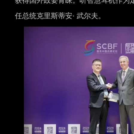
获得国外政要青睐。听智慧耳机作为
任总统克里斯蒂安· 武尔夫。