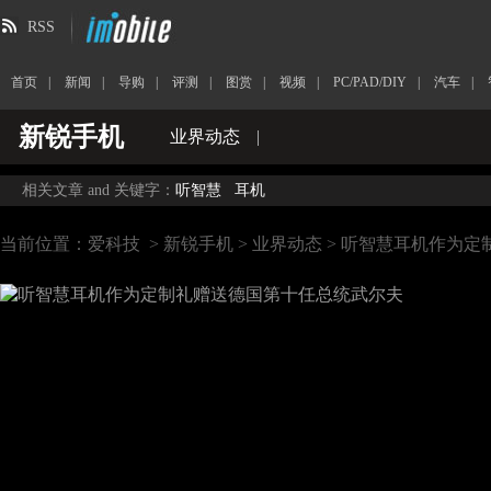
RSS
首页
|
新闻
|
导购
|
评测
|
图赏
|
视频
|
PC/PAD/DIY
|
汽车
|
新锐手机
业界动态
|
相关文章 and 关键字：
听智慧
耳机
当前位置：
爱科技
>
新锐手机
>
业界动态
> 听智慧耳机作为定