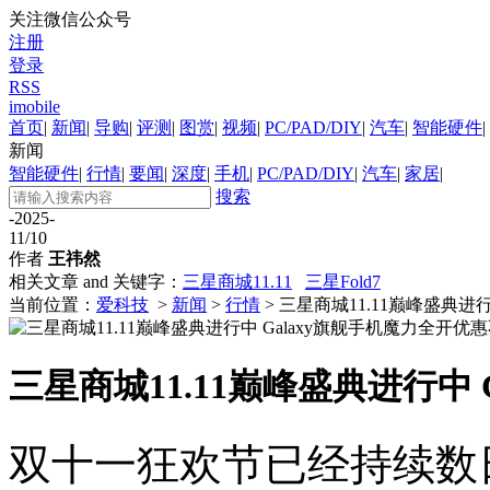
关注微信公众号
注册
登录
RSS
imobile
首页
|
新闻
|
导购
|
评测
|
图赏
|
视频
|
PC/PAD/DIY
|
汽车
|
智能硬件
|
新闻
智能硬件
|
行情
|
要闻
|
深度
|
手机
|
PC/PAD/DIY
|
汽车
|
家居
|
搜索
-2025-
11/10
作者
王祎然
相关文章 and 关键字：
三星商城11.11
三星Fold7
当前位置：
爱科技
>
新闻
>
行情
> 三星商城11.11巅峰盛典进
三星商城11.11巅峰盛典进行中
双十一狂欢节已经持续数