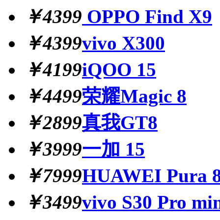
￥4399
OPPO Find X9
￥4399
vivo X300
￥4199
iQOO 15
￥4499
荣耀Magic 8
￥2899
真我GT8
￥3999
一加 15
￥7999
HUAWEI Pura 8
￥3499
vivo S30 Pro mi