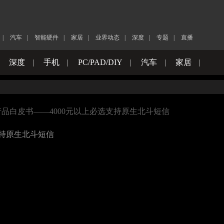
|
汽车
|
智能硬件
|
家居
|
业界动态
|
深度
|
专题
|
直播
|
深度
|
手机
|
PC/PAD/DIY
|
汽车
|
家居
|
产品白皮书——4000元以上必选支持原生北斗短信