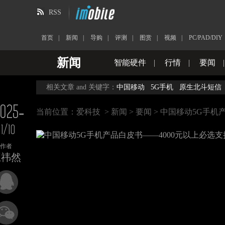
RSS
首页
|
新闻
|
导购
|
评测
|
图赏
|
视频
|
PC/PAD/DIY
新闻
智能硬件
|
行情
|
要闻
相关文章 and 关键字：
中国移动
5G手机
原生北斗短信
025-
当前位置：
爱科技
>
新闻
>
要闻
> 中国移动5G手机
11/10
作者
王祎然