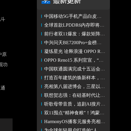
中国移动5G手机产品白皮书——4000元以上必选支持原生北斗短信
北斗
全球首款LPDDR6内存即将亮相 12nm制程 速率达10.7Gbps
前行者双11爆发：爆款矩阵领跑平台，文化与情感重塑外设新价值
中兴问天BE7200Pro+金榜夺冠 夯实品牌核心竞争力
凝练星光 诠释浪漫 OPPO Reno15系列星光蝴蝶结图赏
中原
OPPO Reno15 系列官宣，“星光蝴蝶结”演绎运动芭蕾潮流美学
现功
中国联通圆满完成十五运会开幕式通信服务保障工作
打造百年建筑的焕新样本，OPPO华北首家旗舰店落地天津
亮相第八届进博会，三星以AI创新引领未来生活
星通
联想贺志强：在硅基时代让人类三大科技理想照进现实
听歌母带音质，追剧AI搜片，鸿蒙双11为你的娱乐生活升个级
双11囤点“精神食粮”！鸿蒙双11解锁N种放松姿势
HarmonyOS播客元服务亮相狂喜播客节，创新播客内容体验
为全球年轻用户打造的“人生Dream Car” 零跑Lafa5预售开启