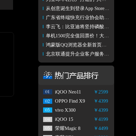
从创意诞生到登录App Store 学生编程挑战赛明年2月6日开启
广东省终端快充行业协会助力中国自主快充技术成全球标准
李云飞：比亚迪将坚持磷酸铁锂电池路线
单机1500完全值回票价！大疆Neo2最好的入门无人机
鸿蒙版QQ浏览器全新首页正式上线，极简设计重新定义浏览体验
北京联通提升企业客户服务水平 为首都营商环境注入数字加速度
iQOO Neo11
￥2599
OPPO Find X9
￥4399
vivo X300
￥4399
iQOO 15
￥4199
荣耀Magic 8
￥4499