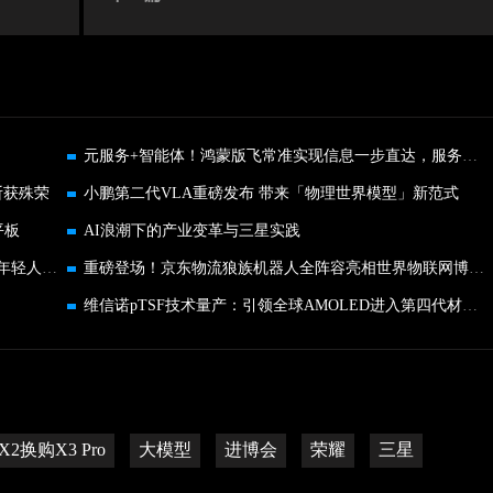
元服务+智能体！鸿蒙版飞常准实现信息一步直达，服务开口即来
斩获殊荣
小鹏第二代VLA重磅发布 带来「物理世界模型」新范式
平板
AI浪潮下的产业变革与三星实践
九号＆王者荣耀深化合作，“用电竞的方式出行”成年轻人新选择
重磅登场！京东物流狼族机器人全阵容亮相世界物联网博览会
维信诺pTSF技术量产：引领全球AMOLED进入第四代材料纪元
2换购X3 Pro
大模型
进博会
荣耀
三星