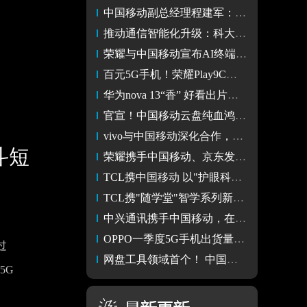
中国移动副总经理程建军：数智创新赋能发展 智融百业共谱未来
推动通信智能化升级：科大讯飞携手中国移动引领AI通信革命
荣耀与中国移动宣布AI终端战略合作 共同推进AI终端生态建设
百元5G手机！荣耀Play9C全新版本发布589元起
华为nova 13“香” 好看出片、好玩又好用 真正的性价比5G手机
官宣！中国移动云盘纯血鸿蒙版上线
vivo与中国移动深化合作，共绘智慧科技新篇章
斗短
荣耀携手中国移动、京东发布新品荣耀Play9C
TCL携中国移动 以"护眼科技，时尚关爱"打造健康智能终端新体验
TCL携"随学堂"智学系列新品亮相2024中国移动全球合作伙伴大会
中兴通讯携手中国移动，在2024MWC上海展发布AI普惠裸眼3D手机
OPPO一季度5G手机出货量居全球第3 未来几年将加速AI手机布局
过
网盘工具领域首个！ 中国移动云盘完成原生鸿蒙核心版本开发
5G