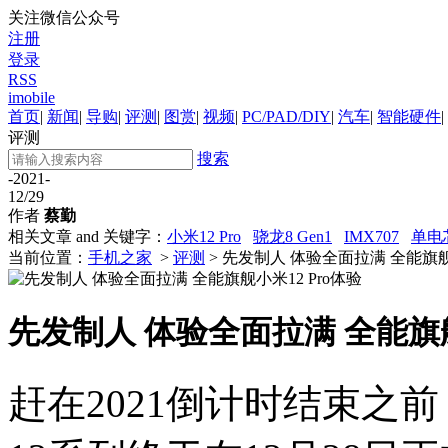
关注微信公众号
注册
登录
RSS
imobile
首页
|
新闻
|
导购
|
评测
|
图赏
|
视频
|
PC/PAD/DIY
|
汽车
|
智能硬件
|
评测
搜索
-2021-
12/29
作者
蔡勤
相关文章 and 关键字：
小米12 Pro
骁龙8 Gen1
IMX707
单电
当前位置：
手机之家
>
评测
> 先发制人 体验全面拉满 全能旗舰小
先发制人 体验全面拉满 全能旗舰
赶在2021倒计时结束之