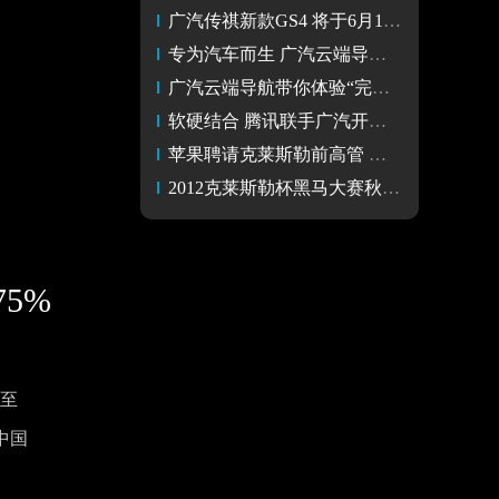
广汽传祺新款GS4 将于6月16日正式上市
专为汽车而生 广汽云端导航定制化体验
广汽云端导航带你体验“完美出行”
软硬结合 腾讯联手广汽开发智能汽车
苹果聘请克莱斯勒前高管 再传进军汽车
2012克莱斯勒杯黑马大赛秋季赛将在深圳举行
75%
升至
多中国