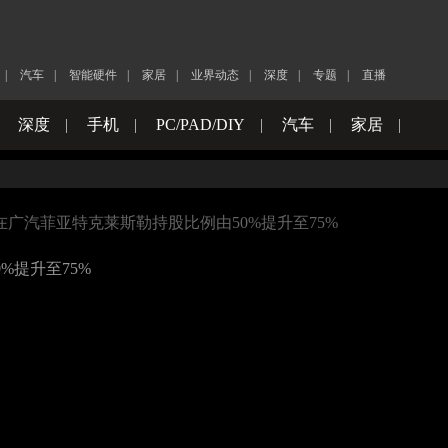
|
汽车
|
智能硬件
|
家居
|
业界动态
|
深度
|
专题
|
直播
|
深度
|
手机
|
PC/PAD/DIY
|
汽车
|
家居
|
is宣布其在广汽菲亚特克莱斯勒持股比例由50%提升至75%