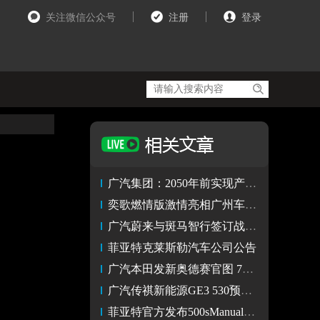
关注微信公众号
注册
登录
广汽集团：2050年前实现产品全生命周期的碳中和
奕歌燃情版激情亮相广州车展，广汽三菱上线M-SPACE平台
广汽蔚来与斑马智行签订战略合作协议 联合推动创新造车品牌发展
菲亚特克莱斯勒汽车公司公告
广汽本田发新奥德赛官图 7月15日上市
广汽传祺新能源GE3 530预售 14万起
菲亚特官方发布500sManuale特别版官图