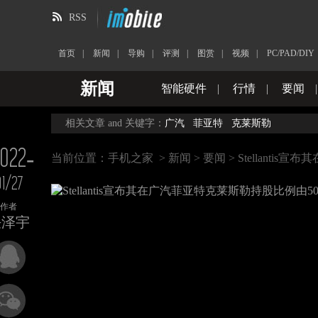
RSS
首页
|
新闻
|
导购
|
评测
|
图赏
|
视频
|
PC/PAD/DIY
新闻
智能硬件
|
行情
|
要闻
相关文章 and 关键字：
广汽
菲亚特
克莱斯勒
022-
当前位置：
手机之家
>
新闻
>
要闻
> Stellant
01/27
作者
任泽宇