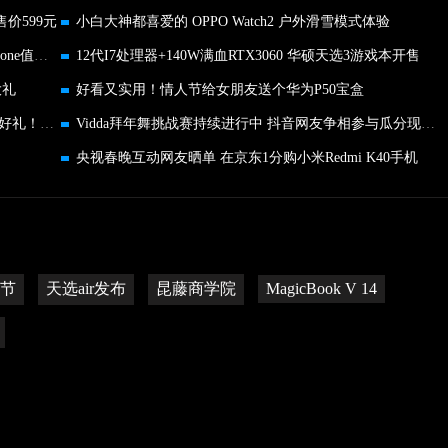
售价599元
小白大神都喜爱的 OPPO Watch2 户外滑雪模式体验
转转手机市场分析：iPhone13无降噪，还有哪些iPhone值得买？
12代I7处理器+140W满血RTX3060 华硕天选3游戏本开售
大礼
好看又实用！情人节给女朋友送个华为P50宝盒
联发科京东天玑旗舰店新春送福利！放送会员多重好礼！手慢无！
Vidda拜年舞挑战赛持续进行中 抖音网友争相参与瓜分现金红包
央视春晚互动网友晒单 在京东1分购小米Redmi K40手机
节
天选air发布
昆藤商学院
MagicBook V 14