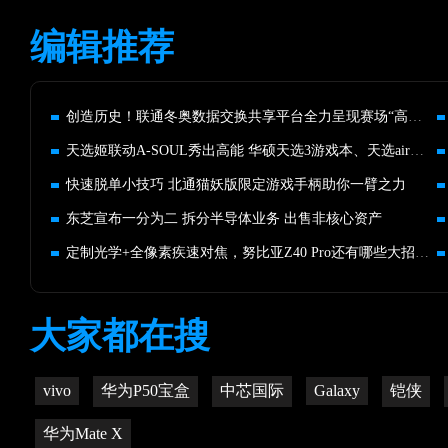
编辑推荐
创造历史！联通冬奥数据交换共享平台全力呈现赛场“高光时刻”
天选姬联动A-SOUL秀出高能 华硕天选3游戏本、天选air发布
快速脱单小技巧 北通猫妖版限定游戏手柄助你一臂之力
东芝宣布一分为二 拆分半导体业务 出售非核心资产
定制光学+全像素疾速对焦，努比亚Z40 Pro还有哪些大招没放
大家都在搜
vivo
华为P50宝盒
中芯国际
Galaxy
铠侠
华为Mate X