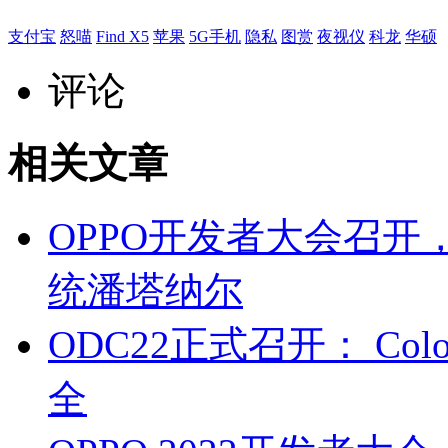
支付宝
怒喵
Find X5
苹果
5G手机
隐私
图赏
夜视仪
科龙
华硕
评论
相关文章
OPPO开发者大会召开， 
统潘塔纳尔
ODC22正式召开： Co
全