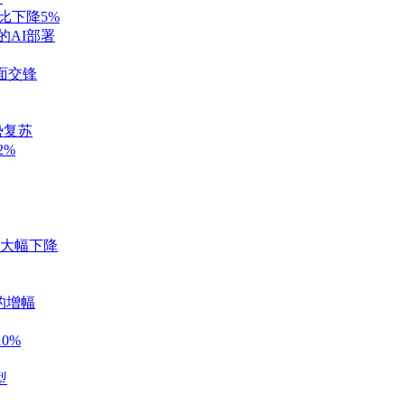
比下降5%
的AI部署
4正面交锋
势复苏
2%
现大幅下降
数的增幅
0%
型