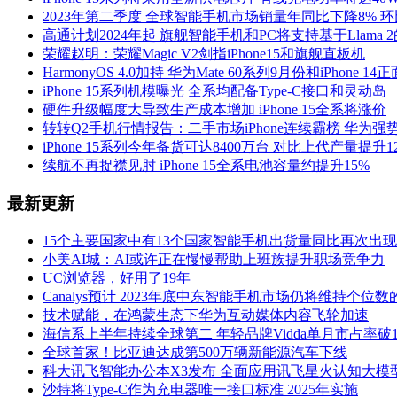
2023年第二季度 全球智能手机市场销量年同比下降8% 环
高通计划2024年起 旗舰智能手机和PC将支持基于Llama 2
荣耀赵明：荣耀Magic V2剑指iPhone15和旗舰直板机
HarmonyOS 4.0加持 华为Mate 60系列9月份和iPhone 1
iPhone 15系列机模曝光 全系均配备Type-C接口和灵动岛
硬件升级幅度大导致生产成本增加 iPhone 15全系将涨价
转转Q2手机行情报告：二手市场iPhone连续霸榜 华为强
iPhone 15系列今年备货可达8400万台 对比上代产量提升1
续航不再捉襟见肘 iPhone 15全系电池容量约提升15%
最新更新
15个主要国家中有13个国家智能手机出货量同比再次出
小美AI城：AI或许正在慢慢帮助上班族提升职场竞争力
UC浏览器，好用了19年
Canalys预计 2023年底中东智能手机市场仍将维持个位
技术赋能，在鸿蒙生态下华为互动媒体内容飞轮加速
海信系上半年持续全球第二 年轻品牌Vidda单月市占率破1
全球首家！比亚迪达成第500万辆新能源汽车下线
科大讯飞智能办公本X3发布 全面应用讯飞星火认知大模
沙特将Type-C作为充电器唯一接口标准 2025年实施