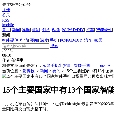
关注微信公众号
注册
登录
RSS
imobile
首页
|
新闻
|
导购
|
评测
|
图赏
|
视频
|
PC/PAD/DIY
|
汽车
|
智能硬件
|
新闻
智能硬件
|
行情
|
要闻
|
深度
|
手机
|
PC/PAD/DIY
|
汽车
|
家居
|
搜索
-2023-
08/10
作者
任泽宇
相关文章 and 关键字：
智能手机出货量
智能手机
iPhone
And
当前位置：
爱科技
>
新闻
>
要闻
> 15个主要国家中有13个
15个主要国家中有13个国家
【手机之家新闻】8月10日，根据TechInsights最新发布
量同比再次出现大幅下降。