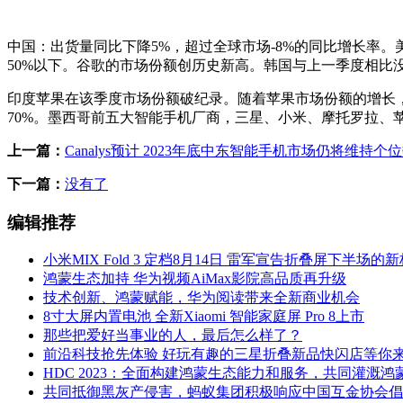
中国：出货量同比下降5%，超过全球市场-8%的同比增长率
50%以下。谷歌的市场份额创历史新高。韩国与上一季度相比
印度苹果在该季度市场份额破纪录。随着苹果市场份额的增长，
70%。墨西哥前五大智能手机厂商，三星、小米、摩托罗拉、苹果
上一篇：
Canalys预计 2023年底中东智能手机市场仍将维持个
下一篇：
没有了
编辑推荐
小米MIX Fold 3 定档8月14日 雷军宣告折叠屏下半场的
鸿蒙生态加持 华为视频AiMax影院高品质再升级
技术创新、鸿蒙赋能，华为阅读带来全新商业机会
8寸大屏内置电池 全新Xiaomi 智能家庭屏 Pro 8上市
那些把爱好当事业的人，最后怎么样了？
前沿科技抢先体验 好玩有趣的三星折叠新品快闪店等你
HDC 2023：全面构建鸿蒙生态能力和服务，共同灌溉鸿
共同抵御黑灰产侵害，蚂蚁集团积极响应中国互金协会倡