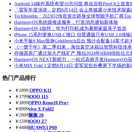
Android 14操作系统有望10月问世 将在谷歌Pixel 8上首
「雷军年度演讲」定档8月14日 会上将披露小米技术探
TechInsights：2023Q2传音首次跻身全球智能手机厂商Top 
HarmonyOS系统级推送服务，打造消息通知新体验
HarmonyOS 4加持，华为打印机成为暑期家庭亲子首选
iPhone 15系列更换USB-C接口 但普通版只有USB 2.0传
小米平板6 Max现身Gekkbench后台 预计会配备14英寸
《一馔千年》第二季归来，海信真空冰箱以智慧科技传承
存储器原厂通过加大产线扩产 预估2024年HBM供给位元量
HarmonyOS NEXT新能力，一站式高效开发HarmonyOS
小米MIX Fold 3 定档8月14日 雷军宣告折叠屏下半场的
热门产品排行
￥1899
OPPO K11
￥3799
iQOO 11S
￥3899
OPPO Reno10 Pro+
￥8999
vivo X Fold2
￥2999
魅族 20
￥1599
iQOO Z7
￥4488
HUAWEI P60