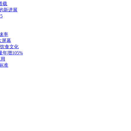
发搭载
索的新进展
5
输速率
超大屏幕
饮食文化
年增105%
应用
新标准