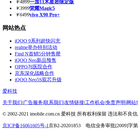
￥4899
一加11木星岩限定版
￥3999
荣耀Magic5
￥6499
vivo X90 Pro+
网站热点
iQOO 9系列超快闪充
realme举办特别活动
Find N首销5分钟售罄
iQOO Neo新品预售
OPPO与医院合作
京东深化战略合作
iQOO Neo5S双芯升级
爱科技
关于我们
|
广告服务
|
联系我们
|
友情链接
|
工作机会
|
免责声明
|
网站
© 2002-2021 imobile.com.cn 爱科技 所有权利保留 违法和不良
京ICP备16061605号-1
京B2-20201853 电信业务审批[2009]字