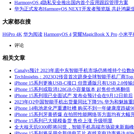
HarmonyOS 4隐私安全推出国内首个应用跟踪管理方案
华为正式发布HarmonyOS NEXT开发者预览版 共赴鸿
大家都在搜
H6Pro 4K
华为阅读
HarmonyOS 4
荣耀MagicBook X Pro
小米平
评论
相关文章
Canalys预计 2023年底中东智能手机市场仍将维持个位
TechInsights：2023Q2传音首次跻身全球智能手机厂商Top 
iPhone 15系列更换USB-C接口 但普通版只有USB 2.0传
iPhone 15系列或取消128GB小容量版本 起售价也将翻倍
iPhone 15系列现已全面试产 发布会预计会在9月12日前后
2023年Q2中国智能手机出货量同比下降5% 华为和魅族
iPhone 14电池老化严重遭吐槽 购买不到一年健康度跌破9
iPhone 15系列牙膏挤爆 在拍照性能网络等方面均有大幅
iPhone 15系列已大规模备货 售价上涨 升级明显
全大核天玑9300即将问世，智能手机高端市场迎来新巅峰
iPhone 15系列将采用全新供电芯片 有线充电功率将达40