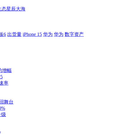
蒙生态星辰大海
板6
出货量
iPhone 15
华为
华为
数字资产
数的增幅
5
输速率
重回舞台
0%
升级
W