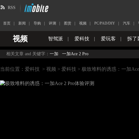
RSS
首页
|
新闻
|
导购
|
评测
|
图赏
|
视频
|
PC/PAD/DIY
|
汽车
|
视频
智驾派
|
爱科技
|
爱玩客
|
拆了
相关文章 and 关键字：
一加
一加Ace 2 Pro
当前位置：
爱科技
>
视频
>
爱科技
> 极致堆料的诱惑：一加Ace 