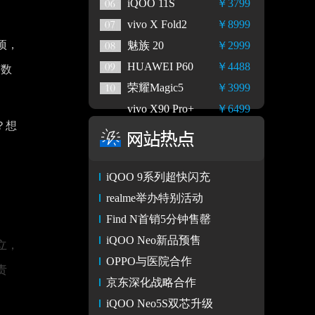
iQOO 11S
￥3799
vivo X Fold2
￥8999
项，
魅族 20
￥2999
HUAWEI P60
￥4488
“数
荣耀Magic5
￥3999
vivo X90 Pro+
￥6499
？想
iQOO 9系列超快闪充
realme举办特别活动
Find N首销5分钟售罄
iQOO Neo新品预售
立，
OPPO与医院合作
责
京东深化战略合作
iQOO Neo5S双芯升级