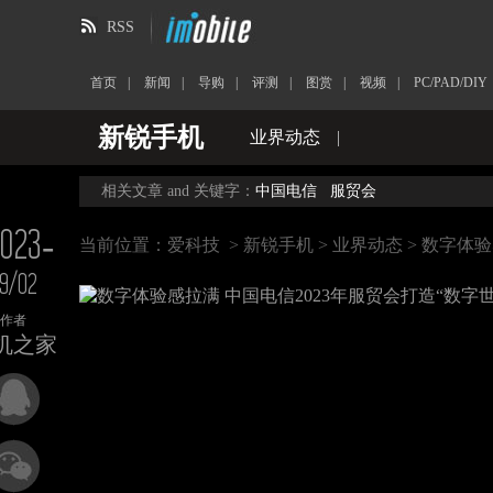
RSS
首页
|
新闻
|
导购
|
评测
|
图赏
|
视频
|
PC/PAD/DIY
新锐手机
业界动态
|
相关文章 and 关键字：
中国电信
服贸会
023-
当前位置：
爱科技
>
新锐手机
>
业界动态
> 数字体验
9/02
作者
机之家