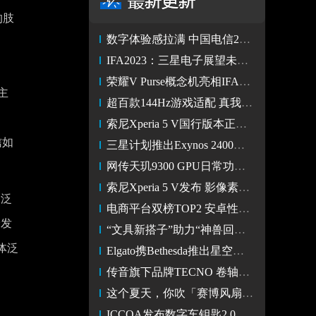
的肢
数字体验感拉满 中国电信2023年服贸会打造“数字世界”
IFA2023：三星电子展望未来生活家居愿景
荣耀V Purse概念机亮相IFA展会 采用外折方案机身薄至9mm
主
超百款144Hz游戏适配 真我GT5成为高帧游戏手机新标杆
、
索尼Xperia 5 V国行版本正式发布 售价6999元
信如
三星计划推出Exynos 2400芯片 明年有望在S24系列中搭载
网传天玑9300 GPU日常功耗降低25% 联发科用了什么魔法？
索尼Xperia 5 V发布 影像素质媲美相机保留3.5mm耳机接口
速泛
电商平台双榜TOP2 安卓性能之王真我GT5持续热销
分发
“文具新搭子”助力“神兽回笼” 京东开学文具3件8折一站购齐
体泛
Elgato携Bethesda推出星空联名Wave:3麦克风和Stream Deck控台
传音旗下品牌TECNO 卷轴屏概念手机PHANTOM Ultimate革新登场
这个夏天，你吹「赛博风扇」了吗？
ICCOA发布数字车钥匙2.0新标准，OPPO智行业务驶入发展快车道