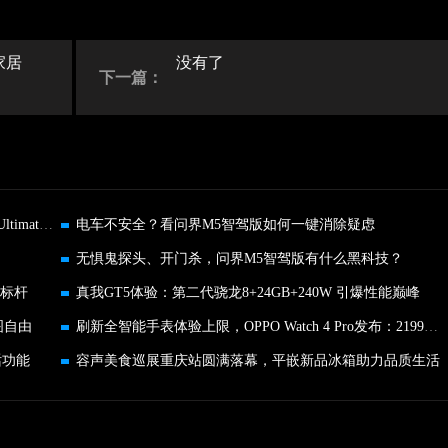
家居
没有了
下一篇：
传音旗下品牌TECNO 卷轴屏概念手机PHANTOM Ultimate革新登场
电车不安全？看问界M5智驾版如何一键消除疑虑
无惧鬼探头、开门杀，问界M5智驾版有什么黑科技？
新标杆
真我GT5体验：第二代骁龙8+24GB+240W 引爆性能巅峰
构图自由
刷新全智能手表体验上限，OPPO Watch 4 Pro发布：2199元起
话功能
容声美食巡展重庆站圆满落幕，平嵌新品冰箱助力品质生活