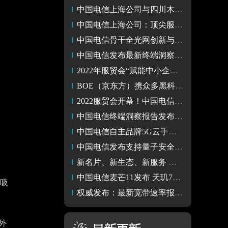
中国电信上海公司与四川木里，这份深情绵延不断
中国电信上海公司：顶尖服务保障进博会
中国电信骨干全光网创新与应用 获世界互联网大会领先科技成果
中国电信发布最新终端洞察报告 天玑9000摘得5星综合评价
2022年服贸会“赋能中小企业扬帆远航”论坛在北京举办
BOE（京东方）携众多黑科技产品亮相2022服贸会
2022服贸会开幕！中国电信设四大特色展区精彩亮相！
中国电信终端洞察报告发布 荣耀Magic4系列霸榜多项评测TOP1
中国电信自主品牌5G云手机天翼1号2022正式开售
中国电信发布支持量子安全通话的云手机——天翼1号2022
新名片、新生态、新服务 中国电信“翼名片”助力政企数字化转型
中国电信麦芒11发布 天玑700处理器6000mAh电池
，吸
权威发布：最新宽带速率报告 中国电信网速最快！
外