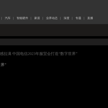
|
汽车
|
智能硬件
|
家居
|
业界动态
|
深度
|
专题
|
直播
感拉满 中国电信2023年服贸会打造“数字世界”