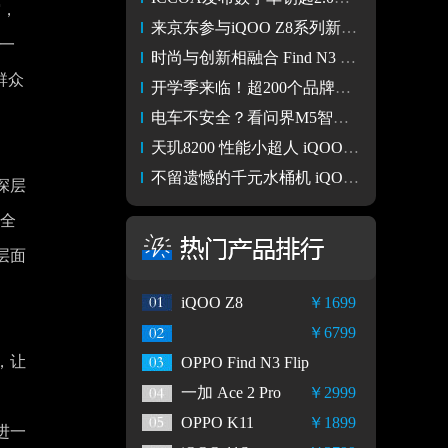
空，
来京东参与iQOO Z8系列新机预售 1199元起还可享3期免息赠耳机
一
时尚与创新相融合 Find N3 Flip 不仅是手机 更是时尚必备单品
群众
开学季来临！超200个品牌在支付宝推出专属“学生价”
电车不安全？看问界M5智驾版如何一键消除疑虑
天玑8200 性能小超人 iQOO 8Z发布 1199元起
不留遗憾的千元水桶机 iQOO Z8评测
深层
在全
层面
iQOO Z8
￥1699
￥6799
，让
OPPO Find N3 Flip
一加 Ace 2 Pro
￥2999
、
OPPO K11
￥1899
进一