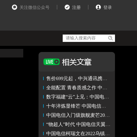
关注微信公众号
注册
登录
售价699元起，中兴通讯携手中国电信推出5G国民手机小鲜50
全能配置 青春质感之作 中国电信发布麦芒A20新品手机
数字福建“云”上见：中国电信八大展项亮相云生态成果展
十年淬炼显锋芒 中国电信麦芒20 5G手机新品重磅上线
中国电信入门级旗舰麦芒20 5G准备亮相，外观配置全面升级
“物超人”时代 中国电信天翼物联智绘5G物联生态蓝图
中国电信柯瑞文在2022乌镇峰会网络传播与和平发展论坛致辞