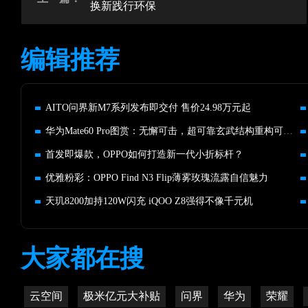
换新践行环保
编辑推荐
AITO问界新M7系列发布即交付 售价24.98万元起
华为Mate60 Pro图赏：无懈可击，超可靠玄武结构重构可靠之美
首发即爆款，OPPO如何打造新一代小折标杆？
优雅粉彩：OPPO Find N3 Flip薄雾玫瑰流露自信魅力
天玑8200加持120W闪充 iQOO Z8强得不像千元机
大家都在搜
云空间
极米亿元大补贴
问界
华为
荣耀