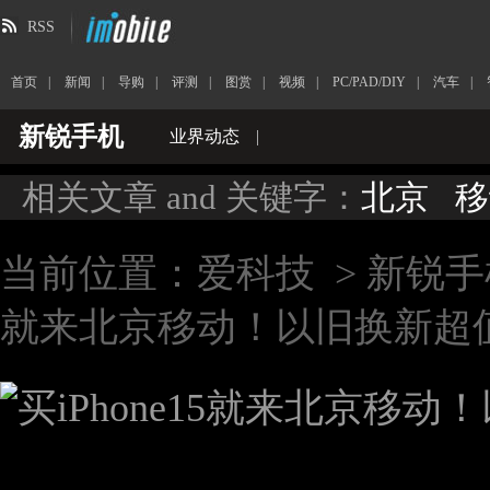
RSS
首页
|
新闻
|
导购
|
评测
|
图赏
|
视频
|
PC/PAD/DIY
|
汽车
|
新锐手机
业界动态
|
相关文章 and 关键字：
北京
移
当前位置：
爱科技
>
新锐手
就来北京移动！以旧换新超