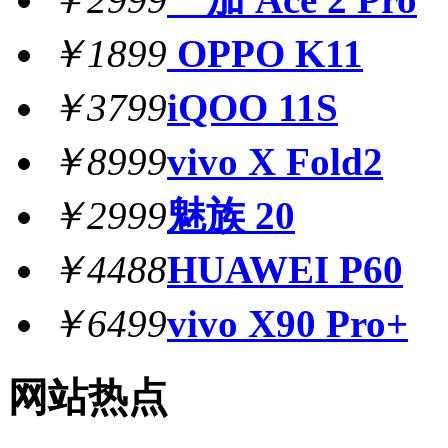
￥1899
OPPO K11
￥3799
iQOO 11S
￥8999
vivo X Fold2
￥2999
魅族 20
￥4488
HUAWEI P60
￥6499
vivo X90 Pro+
网站热点