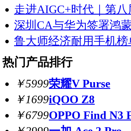
走进AIGC+时代｜第
深圳CA与华为签署鸿
鲁大师经济耐用手机榜单出
热门产品排行
￥5999
荣耀V Purse
￥1699
iQOO Z8
￥6799
OPPO Find N3 F
￥2999
一加 Ace 2 Pro