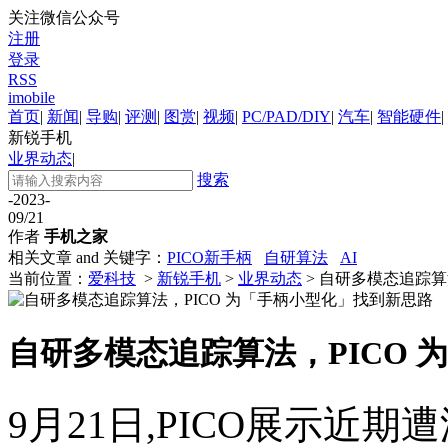
关注微信公众号
注册
登录
RSS
imobile
首页
|
新闻
|
导购
|
评测
|
图赏
|
视频
|
PC/PAD/DIY
|
汽车
|
智能硬件
|
新锐手机
业界动态
|
搜索
-2023-
09/21
作者
手机之家
相关文章 and 关键字：
PICO新手柄
自研算法
AI
当前位置：
爱科技
>
新锐手机
>
业界动态
> 自研多模态追踪算
自研多模态追踪算法，PICO
9月21日,PICO展示近