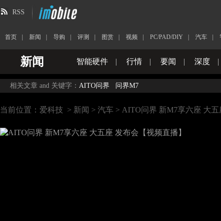
RSS
首页
|
新闻
|
导购
|
评测
|
图赏
|
视频
|
PC/PAD/DIY
|
汽车
|
新闻
智能硬件
|
行情
|
要闻
|
深度
|
相关文章 and 关键字：
AITO问界
问界M7
当前位置：
爱科技
>
新闻
>
汽车
> AITO问界 新M7享六座 