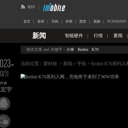
RSS
首页
|
新闻
|
导购
|
评测
|
图赏
|
视频
|
PC/PAD/DIY
新闻
智能硬件
|
行情
|
要闻
相关文章 and 关键字：
小米
Redmi
K70
023-
当前位置：
爱科技
>
新闻
>
手机
> Redmi K70
10/11
作者
王宏宇