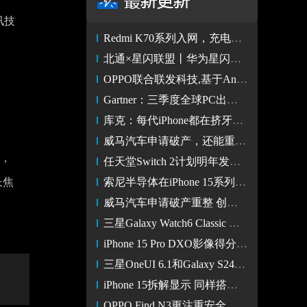
讯技
Redmi K70系列入网，充电终于来到了90W功率
北通×星闪联盟丨华为星闪技术正式落地 或助力游戏产品
OPPO联合联发科技,基于AndesGPT的新小布将开启新一轮公测
Gartner：三季度全球PC出货量同比下降9% 四季度有望企稳回升
库克：每代iPhone都在挤牙膏我知道 但用户想买我也拦不住
威马汽车申请破产，还能重整归来吗？
屏，
任天堂Switch 2计划明年发布 售价或将调涨
长焦
索尼半导体在iPhone 15系列中的关键角色
威马汽车申请破产重整 创始人被曝“出走”国外
三星Galaxy Watch6 Classic 腕上智能生活 健康运动两相宜
iPhone 15 Pro DXO影像得分出炉：综合154分位列第二
三星OneUI 6.1和Galaxy S24系列将在AI方面大幅进步
iPhone 15拆解显示 同样搭载骁龙 X70 5G调制解调器
OPPO Find N3更注重安全，将进军高端商务市场？