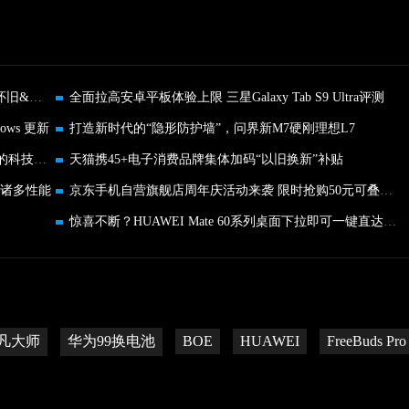
盖世小鸡风行者Pro游戏手柄评测：双霍尔CP无论怀旧&新游都畅爽
全面拉高安卓平板体验上限 三星Galaxy Tab S9 Ultra评测
ows 更新
打造新时代的“隐形防护墙”，问界新M7硬刚理想L7
十一长假轻装出行！华为Mate X5 让你感受全方位的科技体验
天猫携45+电子消费品牌集体加码“以旧换新”补贴
带去诸多性能
京东手机自营旗舰店周年庆活动来袭 限时抢购50元可叠加神券
惊喜不断？HUAWEI Mate 60系列桌面下拉即可一键直达宝藏新功能
凡大师
华为99换电池
BOE
HUAWEI
FreeBuds Pro