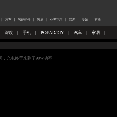
|
汽车
|
智能硬件
|
家居
|
业界动态
|
深度
|
专题
|
直播
|
深度
|
手机
|
PC/PAD/DIY
|
汽车
|
家居
|
系列入网，充电终于来到了90W功率