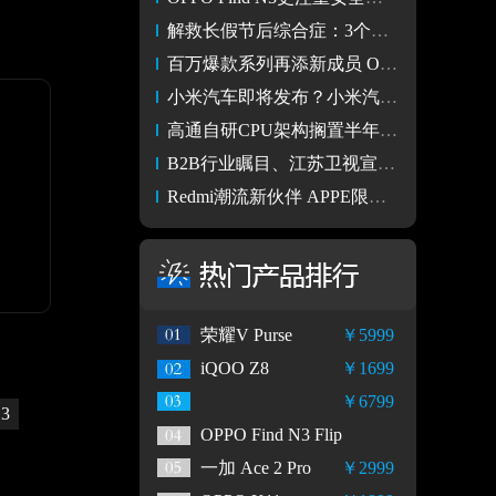
解救长假节后综合症：3个华为搜索技巧帮你轻松重返职场状态
百万爆款系列再添新成员 OPPO A2x于10月14日正式开售
小米汽车即将发布？小米汽车公众号已经注册完成
高通自研CPU架构搁置半年？项目要失败了？
B2B行业瞩目、江苏卫视宣发,「了不起的改变」决赛将启
Redmi潮流新伙伴 APPE限定版Note 13Pro+/Redmi Buds 5
荣耀V Purse
￥5999
iQOO Z8
￥1699
￥6799
 3
OPPO Find N3 Flip
一加 Ace 2 Pro
￥2999