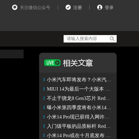
关注微信公众号
注册
登录
小米汽车即将发布？小米汽车公众号已经注册完成
MIUI 14为最后一个大版本 小米14系列或将首发MIOS操作系统
不止于骁龙8 Gen3芯片 Redmi K70系列在电池方面将有大升级
曝小米第四季度将有小米14和MIUI 15推出 有明年才上的新技术
小米14 Pro现已获得入网许可 发布时间可能会在10月底
入门级平板的品质标杆 Redmi Pad SE使用体验
小米14 Pro或在十月底发布 将支持f/1.4超大可变光圈