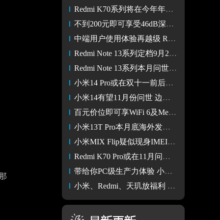
Redmi K70系列将在今年年底登场 或配备长焦镜头
不到200元即可享受46dB深度降噪 Redmi Buds 5体验
中端用户使用体验再越级 Redmi Note 13 Pro+评测
Redmi Note 13系列定档9月21日 将首发第二代骁龙7s芯片
Redmi Note 13系列本月问世 首搭天玑7200-Ultra芯片2亿像素主摄
小米14 Pro或在双十一前后发布 屏幕边框将升级至钛合金材质
小米14有望11月份问世 边框将收窄至1.5mm以内
百元价位即可享WiFi 6及Mesh组网 小米路由器AX3000T体验
小米13T Pro本月底海外发布 全球首款徕卡天玑旗舰将问世
小米MIX Flip疑似现身IMEI数据库 问世时间或在年底
Redmi K70 Pro或在11月问世 有望拿下骁龙8 Gen 3芯片首发权
带给你PC级生产力体验 小米平板6 Max 14评测
，那
小米、Redmi、天玑放福利 “天玑京东品牌日”掀起手机购机狂潮