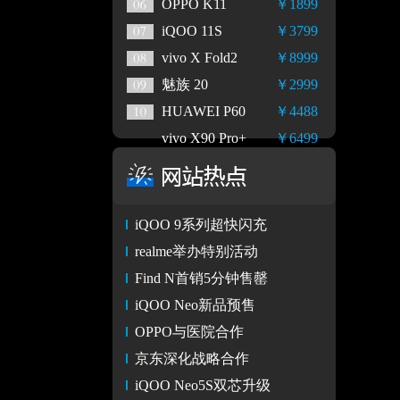
OPPO K11
￥1899
iQOO 11S
￥3799
vivo X Fold2
￥8999
魅族 20
￥2999
HUAWEI P60
￥4488
vivo X90 Pro+
￥6499
iQOO 9系列超快闪充
realme举办特别活动
Find N首销5分钟售罄
iQOO Neo新品预售
OPPO与医院合作
京东深化战略合作
iQOO Neo5S双芯升级