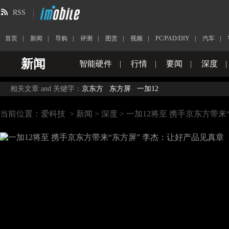
RSS
首页
|
新闻
|
导购
|
评测
|
图赏
|
视频
|
PC/PAD/DIY
|
汽车
|
新闻
智能硬件
|
行情
|
要闻
|
深度
|
相关文章 and 关键字：
京东方
东方屏
一加12
当前位置：
爱科技
>
新闻
>
深度
> 一加12将至 携手京东方带