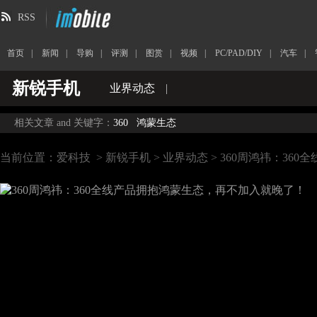
RSS
首页
|
新闻
|
导购
|
评测
|
图赏
|
视频
|
PC/PAD/DIY
|
汽车
|
新锐手机
业界动态
|
相关文章 and 关键字：
360
鸿蒙生态
当前位置：
爱科技
>
新锐手机
>
业界动态
> 360周鸿祎：36