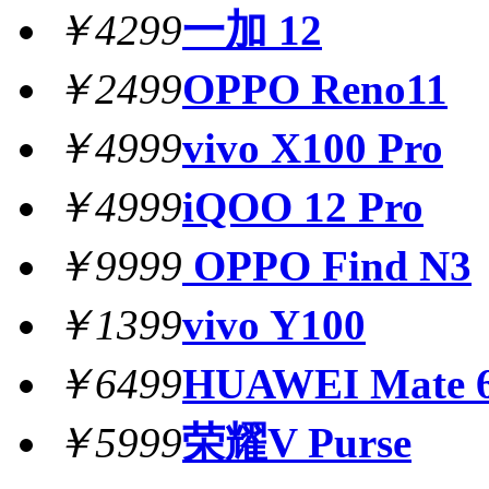
￥4299
一加 12
￥2499
OPPO Reno11
￥4999
vivo X100 Pro
￥4999
iQOO 12 Pro
￥9999
OPPO Find N3
￥1399
vivo Y100
￥6499
HUAWEI Mate 6
￥5999
荣耀V Purse