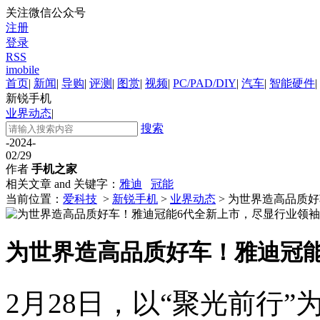
关注微信公众号
注册
登录
RSS
imobile
首页
|
新闻
|
导购
|
评测
|
图赏
|
视频
|
PC/PAD/DIY
|
汽车
|
智能硬件
|
新锐手机
业界动态
|
搜索
-2024-
02/29
作者
手机之家
相关文章 and 关键字：
雅迪
冠能
当前位置：
爱科技
>
新锐手机
>
业界动态
> 为世界造高品质
为世界造高品质好车！雅迪冠
2月28日，以“聚光前行