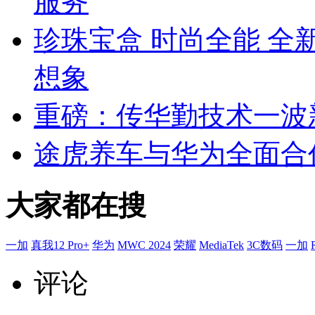
服务
珍珠宝盒 时尚全能 全新
想象
重磅：传华勤技术一波
途虎养车与华为全面合
大家都在搜
一加
真我12 Pro+
华为
MWC 2024
荣耀
MediaTek
3C数码
一加
评论