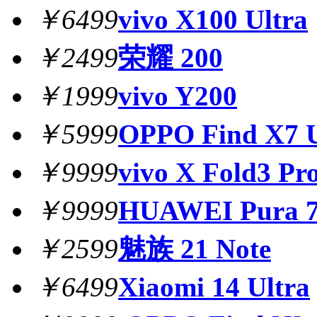
￥6499
vivo X100 Ultra
￥2499
荣耀 200
￥1999
vivo Y200
￥5999
OPPO Find X7 U
￥9999
vivo X Fold3 Pr
￥9999
HUAWEI Pura 7
￥2599
魅族 21 Note
￥6499
Xiaomi 14 Ultra