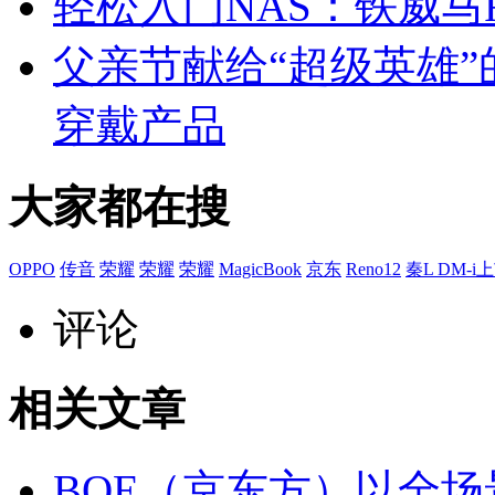
轻松入门NAS：铁威马F4
父亲节献给“超级英雄”
穿戴产品
大家都在搜
OPPO
传音
荣耀
荣耀
荣耀
MagicBook
京东
Reno12
秦L DM-i
评论
相关文章
BOE（京东方）以全场