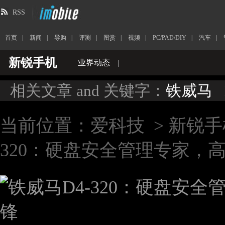
RSS
首页
|
新闻
|
导购
|
评测
|
图赏
|
视频
|
PC/PAD/DIY
|
汽车
|
新锐手机
业界动态
|
相关文章 and 关键字：
铁威马
当前位置：
爱科技
>
新锐手
320：硬盘安全管理专家，