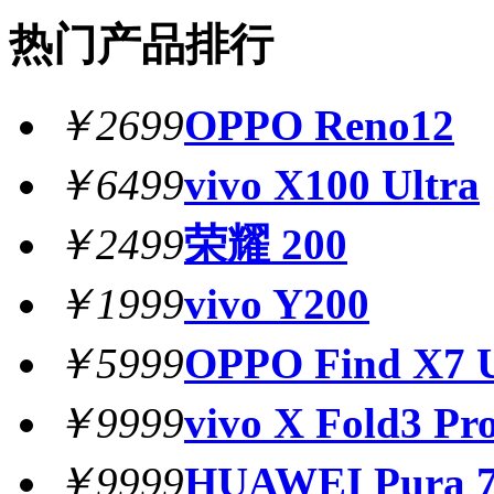
热门产品排行
￥2699
OPPO Reno12
￥6499
vivo X100 Ultra
￥2499
荣耀 200
￥1999
vivo Y200
￥5999
OPPO Find X7 U
￥9999
vivo X Fold3 Pr
￥9999
HUAWEI Pura 7