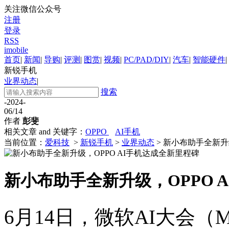
关注微信公众号
注册
登录
RSS
imobile
首页
|
新闻
|
导购
|
评测
|
图赏
|
视频
|
PC/PAD/DIY
|
汽车
|
智能硬件
|
新锐手机
业界动态
|
搜索
-2024-
06/14
作者
彭斐
相关文章 and 关键字：
OPPO
AI手机
当前位置：
爱科技
>
新锐手机
>
业界动态
> 新小布助手全新升
新小布助手全新升级，OPPO 
6月14日，微软AI大会（Mic