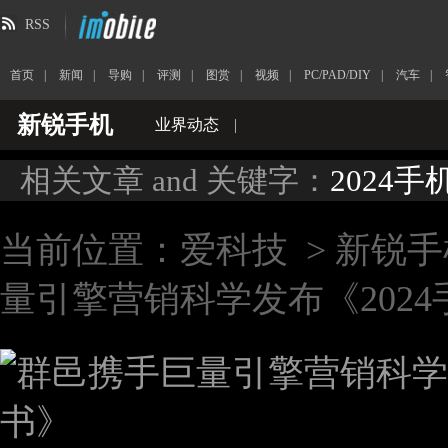
RSS
首页
|
新闻
|
导购
|
评测
|
图赏
|
视频
|
PC/PAD/DIY
|
汽车
|
新锐手机
业界动态
|
相关文章 and 关键字：
2024
当前位置：
爱科技
>
新锐手
量引擎营销科学发布《202