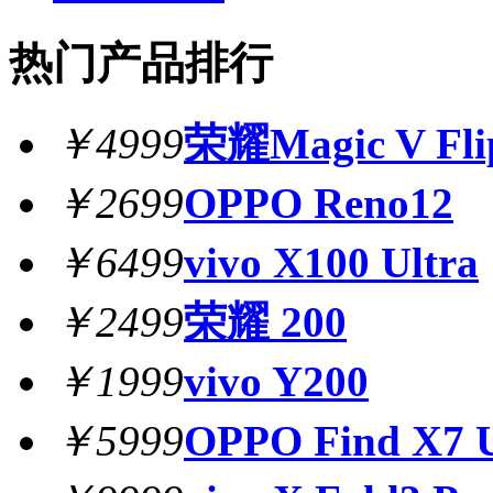
热门产品排行
￥4999
荣耀Magic V Fli
￥2699
OPPO Reno12
￥6499
vivo X100 Ultra
￥2499
荣耀 200
￥1999
vivo Y200
￥5999
OPPO Find X7 U