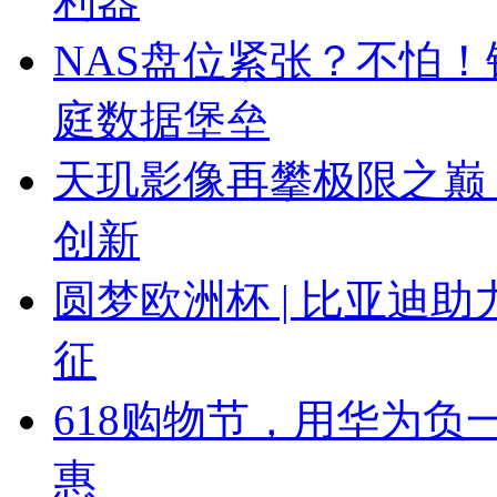
利器
NAS盘位紧张？不怕！
庭数据堡垒
天玑影像再攀极限之巅
创新
圆梦欧洲杯 | 比亚迪助
征
618购物节，用华为
惠