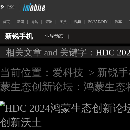
RSS
首页
|
新闻
|
导购
|
评测
|
图赏
|
视频
|
PC/PAD/DIY
|
汽车
|
新锐手机
业界动态
|
相关文章 and 关键字：
HDC 20
当前位置：
爱科技
>
新锐手
蒙生态创新论坛：鸿蒙生态