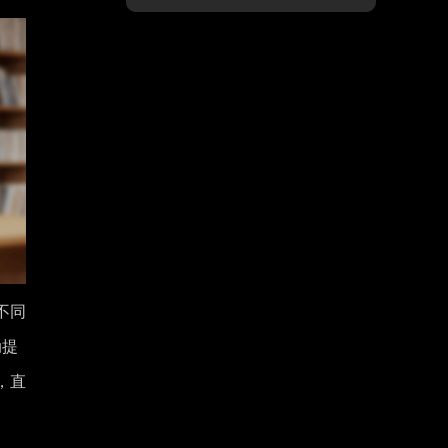
不同
动提
，直