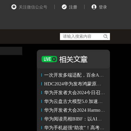
关注微信公众号
注册
登录
一次开发多端适配，百余App与蚂蚁数科mPaaS启动鸿蒙开发测试
HDC2024华为发布鸿蒙原生智能 AI与OS深度融合 开启全新的AI时代
华为开发者大会2024今日召开，HarmonyOS NEXT开启新体验
华为云盘古大模型5.0 加速自动驾驶技术快速成熟
华为开发者大会2024 HarmonyOS NEXT Beta发布 Q4开启商用
华为阅读亮相BIBF：以AI赋能出版行业，引领阅读新业态
华为手机超强“助攻”！高考后出境游计划一“机”到位