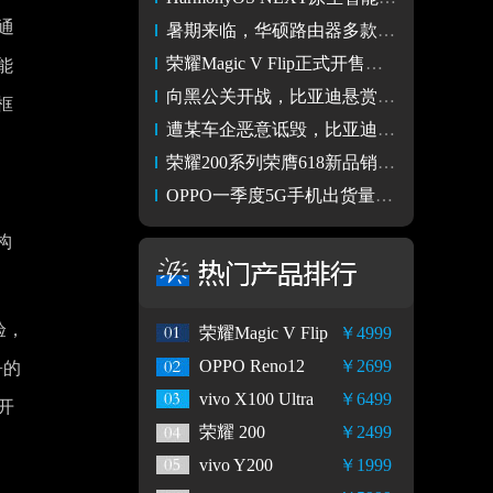
。通
暑期来临，华硕路由器多款热销产品助您畅享暑假
荣耀Magic V Flip正式开售，4.0英寸品类最大外屏，4999元起
能
向黑公关开战，比亚迪悬赏500万征集恶意诋毁线索
框
遭某车企恶意诋毁，比亚迪悬赏500万征集黑公关线索
荣耀200系列荣膺618新品销量冠军 护眼升级影像革新稳坐档位王座
OPPO一季度5G手机出货量居全球第3 未来几年将加速AI手机布局
构
验，
荣耀Magic V Flip
￥4999
OPPO Reno12
￥2699
+的
vivo X100 Ultra
￥6499
开
荣耀 200
￥2499
vivo Y200
￥1999