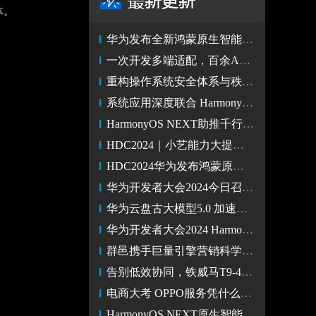
体。
华为发布全新鸿蒙原生智能 支付宝 钉钉 同程旅行等打造智能体验
一次开发多端适配，百余App与蚂蚁数科mPaaS启动鸿蒙开发测试
重构操作系统安全体系与秩序 HarmonyOS NEXT打造全方位原生安全
系统应用深度联合 HarmonyOS NEXT助力诛仙2等打造流畅丝滑体验
HarmonyOS NEXT助推千行万业高效开发，WPS等分享开发实践经验
HDC2024｜小艺能力大提升，升级为系统级智能体！
HDC2024华为发布鸿蒙原生智能 AI与OS深度融合 开启全新的AI时代
华为开发者大会2024今日召开，HarmonyOS NEXT开启新体验
华为云盘古大模型5.0 加速自动驾驶技术快速成熟
华为开发者大会2024 HarmonyOS NEXT Beta发布 Q4开启商用
群邑携手巨量引擎营销科学发布《2024手机行业白皮书》
告别低效协同，铁威马T9-450 NAS助力团队高效前行
电商大考 OPPO服务凭什么得“优”
HarmonyOS NEXT原生智能加持，小艺升级为智能体