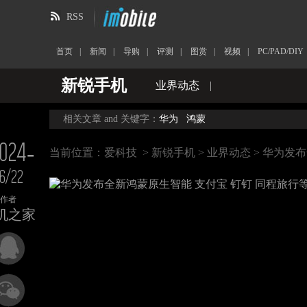
RSS
首页
|
新闻
|
导购
|
评测
|
图赏
|
视频
|
PC/PAD/DIY
新锐手机
业界动态
|
相关文章 and 关键字：
华为
鸿蒙
024-
当前位置：
爱科技
>
新锐手机
>
业界动态
> 华为发
6/22
作者
机之家