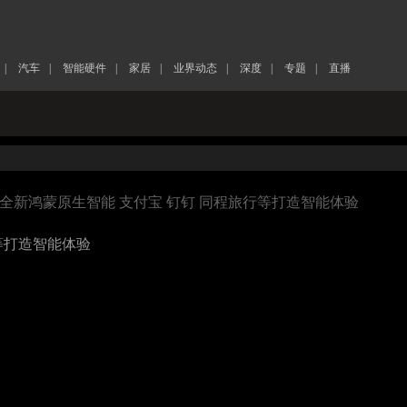
|
汽车
|
智能硬件
|
家居
|
业界动态
|
深度
|
专题
|
直播
布全新鸿蒙原生智能 支付宝 钉钉 同程旅行等打造智能体验