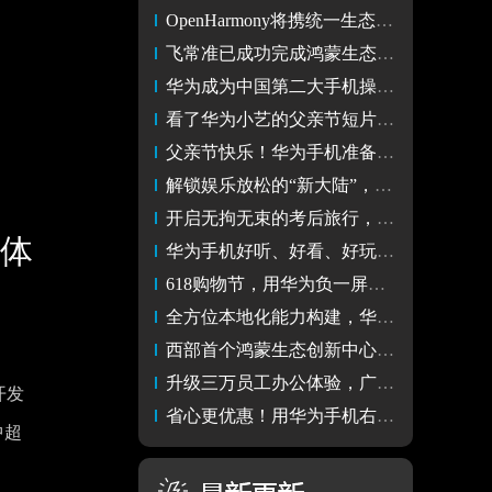
OpenHarmony将携统一生态成果亮相华为开发者大会2024
飞常准已成功完成鸿蒙生态出行领域全量版本交付
华为成为中国第二大手机操作系统 HDC将带来新升级更强势？
看了华为小艺的父亲节短片，我也想和爸爸一起当“显眼包”
父亲节快乐！华为手机准备的这份“宠爸清单”快来领
解锁娱乐放松的“新大陆”，华为与你共赴高考后的休闲时光
开启无拘无束的考后旅行，华为手机的这些应用陪你奔赴山海
能体
华为手机好听、好看、好玩的应用618全线狂欢，解锁生活新体验
618购物节，用华为负一屏预定机酒、打车，享大额优惠
全方位本地化能力构建，华为游戏中心助力游戏出海欧洲
西部首个鸿蒙生态创新中心落地成都！
升级三万员工办公体验，广东移动协同办公应用启动鸿蒙原生开发
开发
省心更优惠！用华为手机右滑一下，端午小长假轻松出游
中超